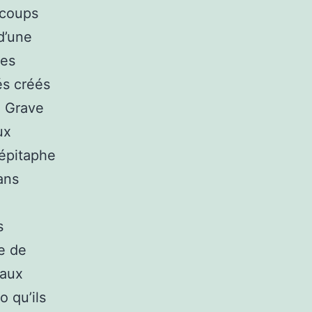
 coups
d’une
res
és créés
n Grave
ux
 épitaphe
ans
s
e de
 aux
 qu’ils