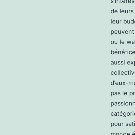
s’intére
de leurs
leur bud
peuvent 
ou le we
bénéfice
aussi ex
collecti
d’eux-mê
pas le p
passionn
catégori
pour sati
monde él