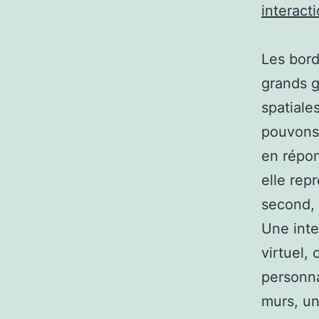
interacti
Les bord
grands g
spatiale
pouvons 
en répon
elle rep
second, 
Une inte
virtuel,
personna
murs, un