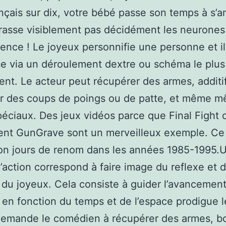
nçais sur dix, votre bébé passe son temps à s’am
rasse visiblement pas décidément les neurones
nce ! Le joyeux personnifie une personne et il
e via un déroulement dextre ou schéma le plus
nt. Le acteur peut récupérer des armes, additif
er des coups de poings ou de patte, et même 
éciaux. Des jeux vidéos parce que Final Fight 
nt GunGrave sont un merveilleux exemple. Ce 
on jours de renom dans les années 1985-1995.
action correspond à faire image du reflexe et 
té du joyeux. Cela consiste à guider l’avancemen
re en fonction du temps et de l’espace prodigue l
emande le comédien à récupérer des armes, b