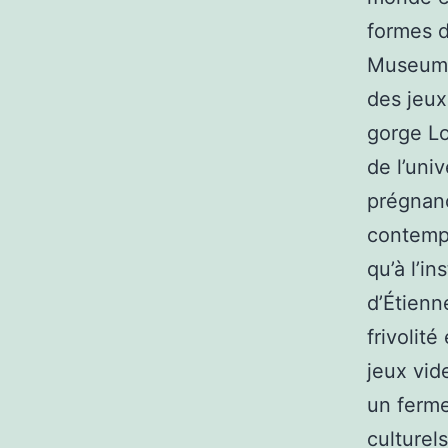
formes d
Museum m
des jeux
gorge Lo
de l’uni
prégnanc
contempo
qu’à l’in
d’Étienn
frivolit
jeux vid
un ferme
culturel