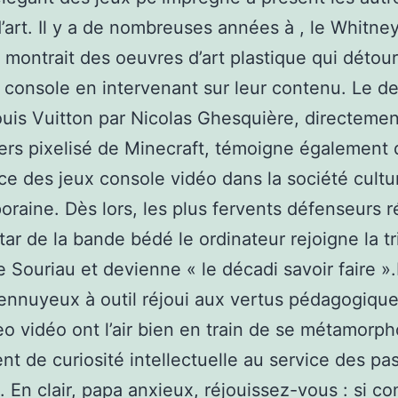
’art. Il y a de nombreuses années à , le Whitne
ontrait des oeuvres d’art plastique qui détou
 console en intervenant sur leur contenu. Le de
uis Vuitton par Nicolas Ghesquière, directemen
vers pixelisé de Minecraft, témoigne également 
e des jeux console vidéo dans la société cultur
raine. Dès lors, les plus fervents défenseurs 
star de la bande bédé le ordinateur rejoigne la t
e Souriau et devienne « le décadi savoir faire »
é ennuyeux à outil réjoui aux vertus pédagogique
eo vidéo ont l’air bien en train de se métamorp
nt de curiosité intellectuelle au service des pa
s. En clair, papa anxieux, réjouissez-vous : si 