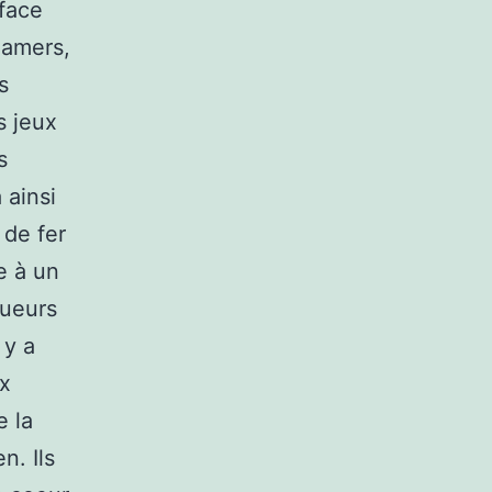
rface
gamers,
s
s jeux
s
 ainsi
 de fer
e à un
oueurs
 y a
ux
e la
n. Ils