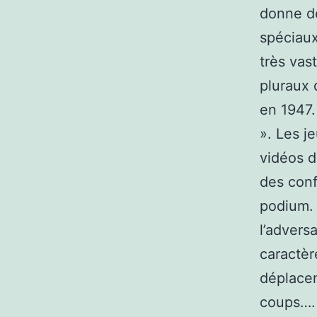
donne de
spéciaux
très vas
pluraux 
en 1947.
». Les 
vidéos d
des conf
podium. I
l’advers
caractèr
déplacem
coups…. 