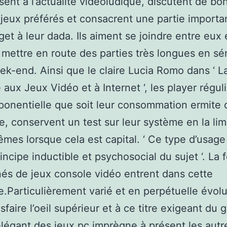
ssent à l’actualité vidéoludique, discutent de bo
 jeux préférés et consacrent une partie importa
get à leur dada. Ils aiment se joindre entre eux 
mettre en route des parties très longues en sé
ek-end. Ainsi que le claire Lucia Romo dans ‘ L
 aux Jeux Vidéo et à Internet ‘, les player réguli
ponentielle que soit leur consommation ermite 
ve, conservent un test sur leur système en la lim
mes lorsque cela est capital. ‘ Ce type d’usage 
rincipe inductible et psychosocial du sujet ‘. La 
és de jeux console vidéo entrent dans cette
e.Particulièrement varié et en perpétuelle évolu
sfaire l’oeil supérieur et à ce titre exigeant du 
égant des jeux pc imprègne à présent les autr