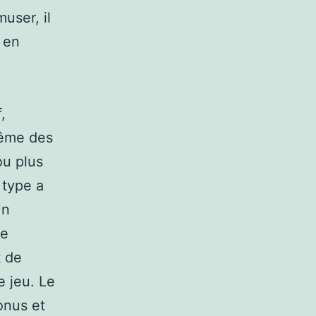
user, il
 en
,
même des
ou plus
type a
Un
de
t de
e jeu. Le
onus et