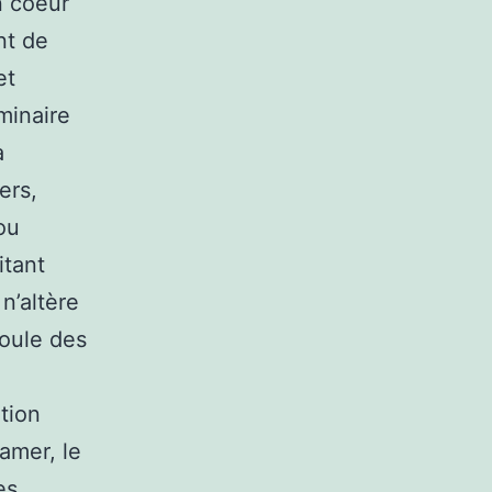
n coeur
nt de
et
minaire
a
ers,
ou
itant
n’altère
foule des
tion
gamer, le
es