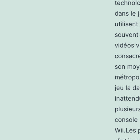
technolo
dans le 
utilisen
souvent 
vidéos v
consacré 
son moye
métropol
jeu la d
inattend
plusieur
console 
Wii.Les 