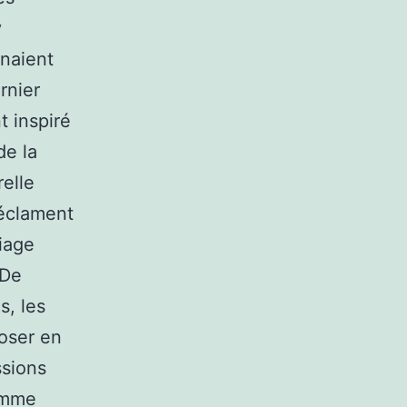
y
rnaient
rnier
t inspiré
de la
elle
réclament
riage
.De
s, les
hoser en
ssions
comme