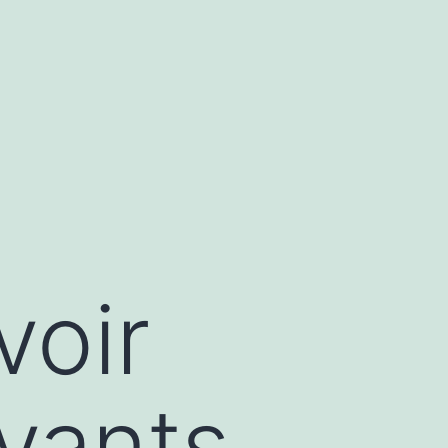
voir
vants