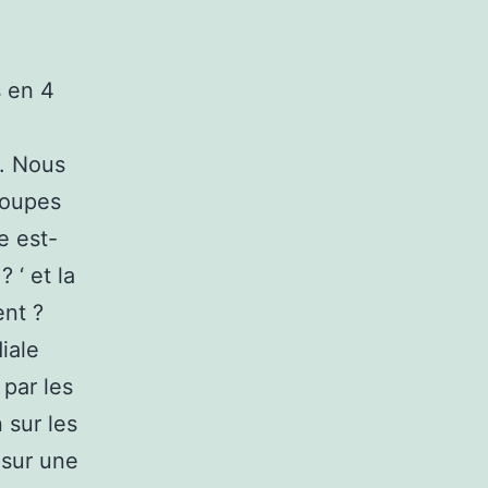
s en 4
s. Nous
roupes
e est-
 ‘ et la
ent ?
iale
 par les
 sur les
 sur une