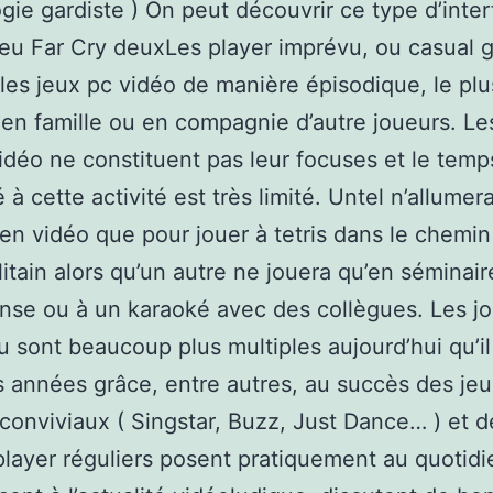
gie gardiste ) On peut découvrir ce type d’inte
jeu Far Cry deuxLes player imprévu, ou casual 
t les jeux pc vidéo de manière épisodique, le plu
en famille ou en compagnie d’autre joueurs. Le
idéo ne constituent pas leur focuses et le temp
à cette activité est très limité. Untel n’allumera
n vidéo que pour jouer à tetris dans le chemin
itain alors qu’un autre ne jouera qu’en séminair
anse ou à un karaoké avec des collègues. Les j
u sont beaucoup plus multiples aujourd’hui qu’il
s années grâce, entre autres, au succès des je
conviviaux ( Singstar, Buzz, Just Dance… ) et d
player réguliers posent pratiquement au quotidie