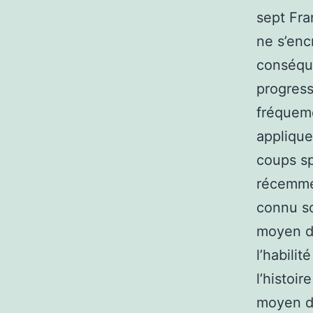
sept Fra
ne s’enc
conséque
progress
fréqueme
appliqu
coups sp
récemme
connu s
moyen d’
l’habili
l’histoi
moyen d