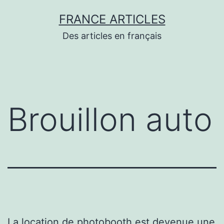
Aller
FRANCE ARTICLES
au
Des articles en français
contenu
Brouillon auto
La location de photobooth est devenue une