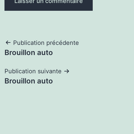
Navigation
Publication précédente
Brouillon auto
de
l’article
Publication suivante
Brouillon auto