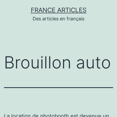
Aller
FRANCE ARTICLES
au
Des articles en français
contenu
Brouillon auto
La location de photobooth est devenue un