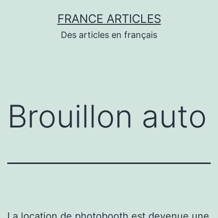
Aller
FRANCE ARTICLES
au
Des articles en français
contenu
Brouillon auto
La location de photobooth est devenue une