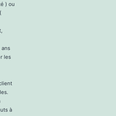
té ) ou
(
t,
s ans
r les
lient
les.
a
uts à