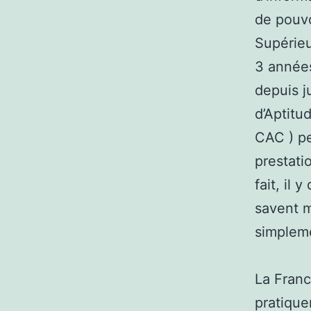
de pouvo
Supérieu
3 années
depuis ju
d’Aptit
CAC ) pe
prestati
fait, il
savent m
simplem
La Franc
pratique