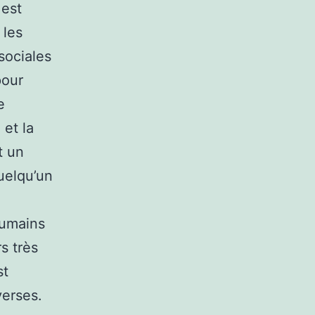
 est
 les
 sociales
pour
e
 et la
t un
uelqu’un
humains
s très
st
verses.