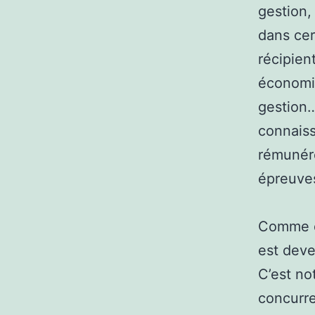
gestion,
dans cer
récipien
économie
gestion…
connaiss
rémunéré
épreuves
Comme di
est deve
C’est no
concurre