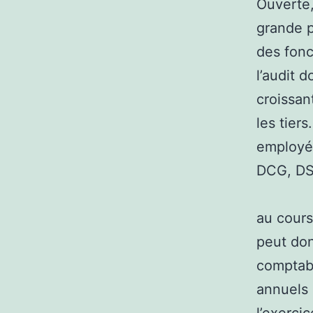
Ouverte,
grande p
des fonc
l’audit 
croissan
les tiers
employé
DCG, DS
au cours
peut don
comptabl
annuels 