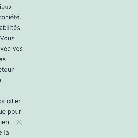
mieux
société.
bilités
 Vous
avec vos
es
cteur
e
ncilier
que pour
ient ES,
 la