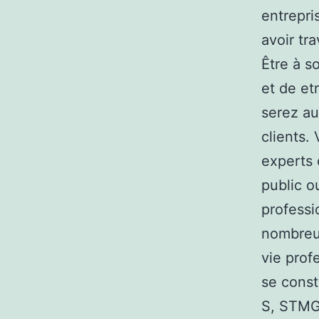
entrepri
avoir tr
Être à s
et de et
serez au
clients.
experts 
public o
professi
nombreux
vie prof
se const
S, STMG