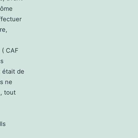
plôme
ffectuer
re,
 ( CAF
es
 était de
rs ne
, tout
ls