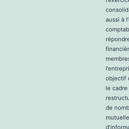
l’exercic
consoli
aussi à 
comptabl
répondre
financiè
membres,
l’entrep
objectif
le cadre
restruct
de nombr
mutuelle
d’inform