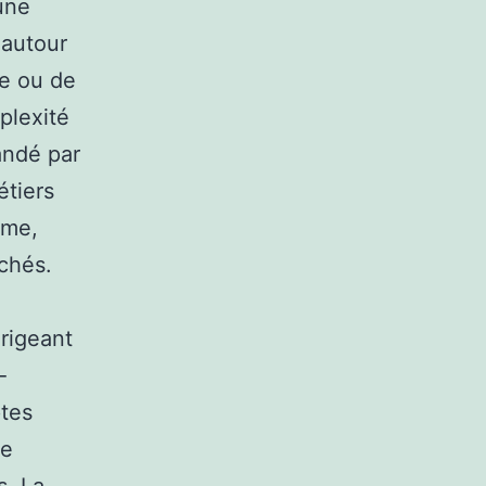
une
 autour
re ou de
plexité
andé par
étiers
ôme,
chés.
irigeant
-
ptes
de