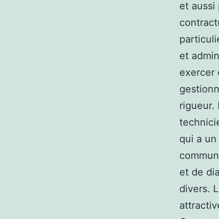
et aussi
contract
particuli
et admin
exercer 
gestionna
rigueur.
technici
qui a un
communic
et de di
divers. 
attracti