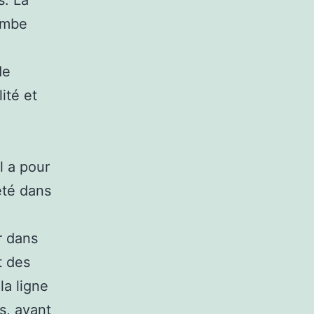
s. La
ombe
de
ité et
l a pour
été dans
r dans
t des
la ligne
s, avant