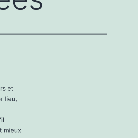
rs et
r lieu,
il
st mieux