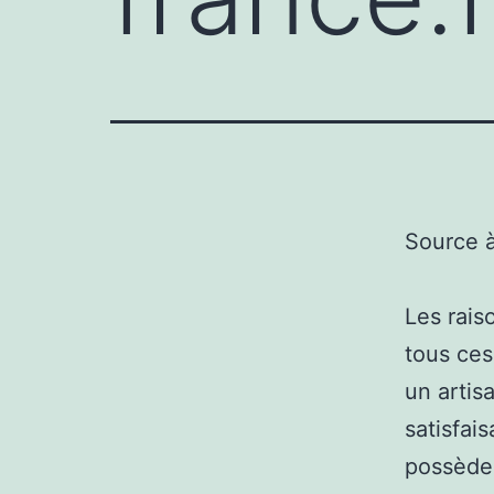
Source 
Les rais
tous ces
un artis
satisfais
possède 