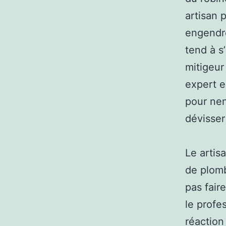
artisan 
engendre
tend à s
mitigeur
expert e
pour nen
dévisser
Le artis
de plomb
pas fair
le profe
réaction