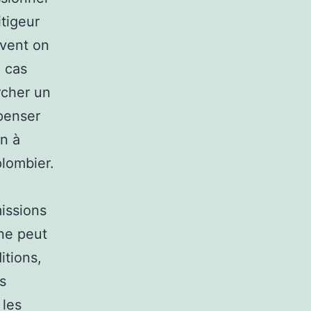
itigeur
uvent on
e cas
rcher un
penser
on à
plombier.
issions
 ne peut
itions,
s
 les