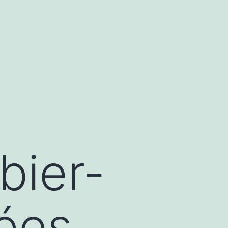
bier-
dées