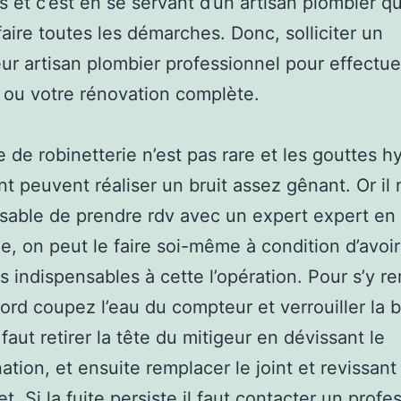
es et c’est en se servant d’un artisan plombier 
aire toutes les démarches. Donc, solliciter un
r artisan plombier professionnel pour effectue
ou votre rénovation complète.
e de robinetterie n’est pas rare et les gouttes h
ent peuvent réaliser un bruit assez gênant. Or il 
sable de prendre rdv avec un expert expert en
e, on peut le faire soi-même à condition d’avoir
es indispensables à cette l’opération. Pour s’y re
bord coupez l’eau du compteur et verrouiller la 
 faut retirer la tête du mitigeur en dévissant le
ation, et ensuite remplacer le joint et revissant 
t. Si la fuite persiste il faut contacter un profe