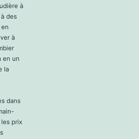
udière à
 à des
 en
ver à
mbier
a en un
e la
res dans
main-
les prix
es