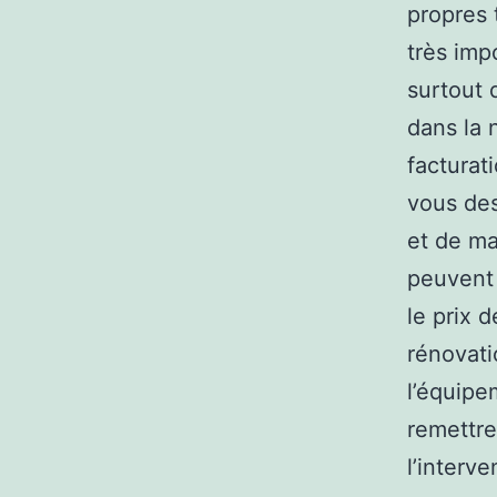
propres 
très imp
surtout 
dans la 
facturat
vous des
et de mai
peuvent 
le prix 
rénovati
l’équipe
remettre
l’interve