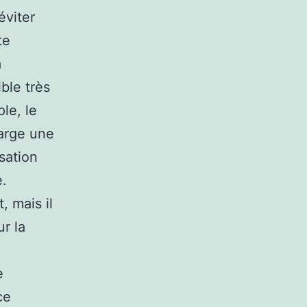
éviter
te
a
ible très
le, le
arge une
sation
e.
, mais il
r la
e
ce