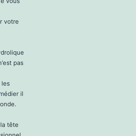
que vous
r votre
ydrolique
n’est pas
 les
médier il
bonde.
la tête
ssionnel