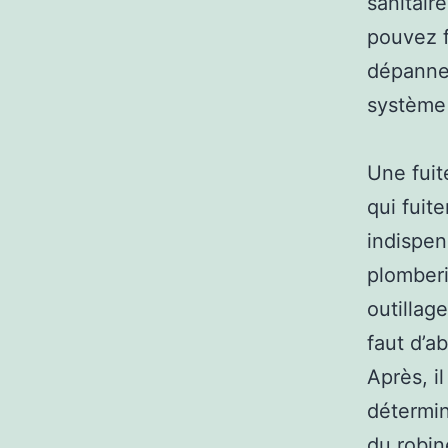
sanitair
pouvez f
dépanneu
système 
Une fuit
qui fuit
indispen
plomberi
outillag
faut d’a
Après, il
détermin
du robine