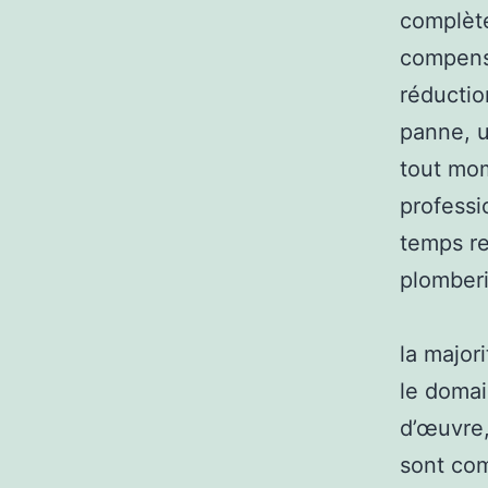
complète
compensa
réductio
panne, u
tout mom
professi
temps re
plomberie
la major
le domai
d’œuvre,
sont com