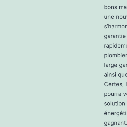
bons maté
une nouv
s’harmon
garantie 
rapideme
plombier
large ga
ainsi qu
Certes, 
pourra v
solution
énergéti
gagnant.