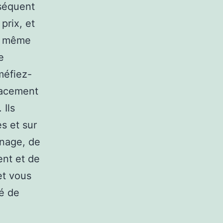
nséquent
prix, et
s, même
e
méfiez-
lacement
 Ils
s et sur
nnage, de
ent et de
et vous
mé de