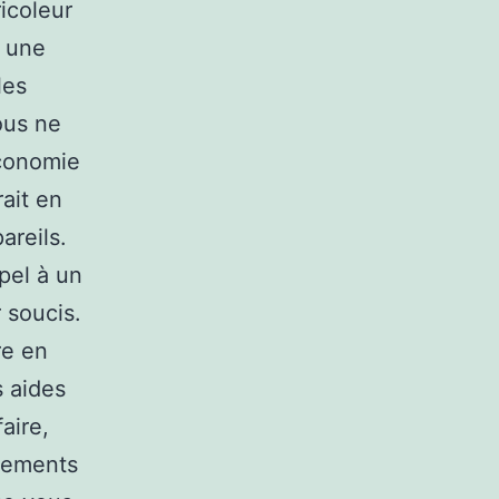
ricoleur
a une
les
ous ne
économie
rait en
areils.
pel à un
 soucis.
re en
s aides
aire,
pements