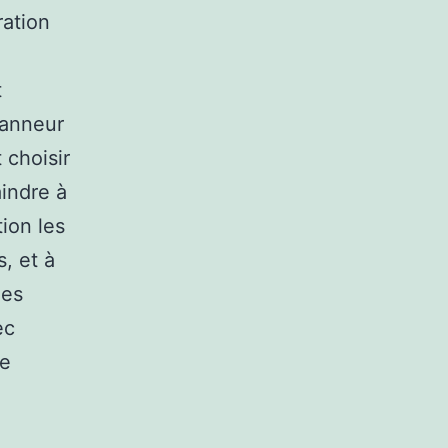
ration
t
panneur
t choisir
aindre à
ion les
, et à
les
ec
re