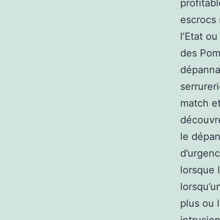
profitab
escrocs 
l’Etat o
des Pomp
dépanna
serrurer
match et
découvre
le dépan
d’urgenc
lorsque 
lorsqu’u
plus ou 