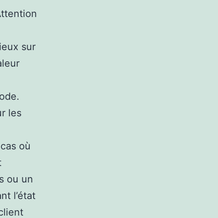
Attention
ieux sur
aleur
ode.
r les
 cas où
t
es ou un
nt l’état
client