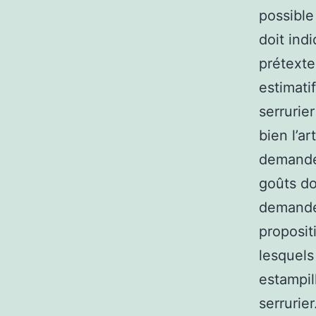
possible
doit ind
prétexte
estimati
serrurier
bien l’ar
demander
goûts do
demande
proposit
lesquels
estampil
serrurier