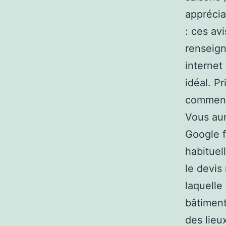
apprécia
: ces av
renseign
internet
idéal. P
comment
Vous aur
Google f
habituel
le devis
laquelle
bâtiment.
des lieu