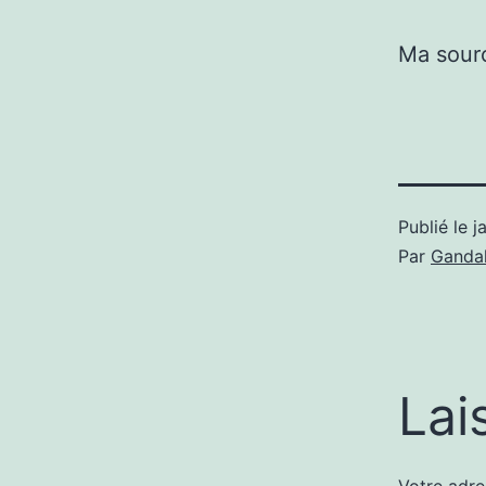
Ma sour
Publié le
j
Par
Gandal
Lai