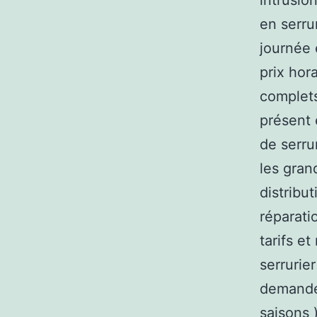
intrusio
en serru
journée 
prix hor
complets
présent 
de serrur
les gran
distribu
réparati
tarifs e
serrurie
demandés
saisons 