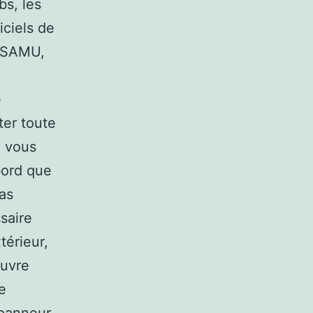
bs, les
iciels de
u SAMU,
e
ter toute
e vous
bord que
cas
saire
térieur,
ouvre
e