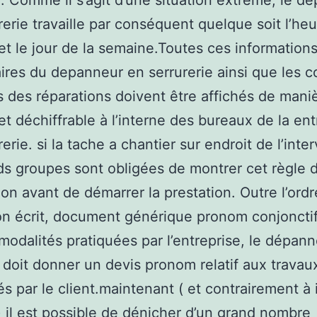
n. Comme il s’agit d’une situation extrême, le d
rerie travaille par conséquent quelque soit l’heu
et le jour de la semaine.Toutes ces informations
aires du depanneur en serrurerie ainsi que les c
 des réparations doivent être affichés de mani
et déchiffrable à l’interne des bureaux de la ent
erie. si la tache a chantier sur endroit de l’inte
ds groupes sont obligées de montrer cet règle 
tion avant de démarrer la prestation. Outre l’ord
on écrit, document générique pronom conjoncti
t modalités pratiquées par l’entreprise, le dépan
r doit donner un devis pronom relatif aux travau
 par le client.maintenant ( et contrairement à i
) il est possible de dénicher d’un grand nombre