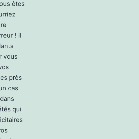
Vous êtes
urriez
ire
eur ! il
lants
r vous
vos
res près
un cas
 dans
étés qui
citaires
ros