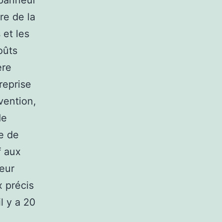
epanneur
re de la
 et les
oûts
ère
reprise
rvention,
de
re de
f aux
neur
x précis
l y a 20