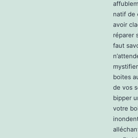
affublem
natif de 
avoir cl
réparer s
faut sav
n’attend
mystifie
boites a
de vos s
bipper u
votre boi
inondent
alléchan