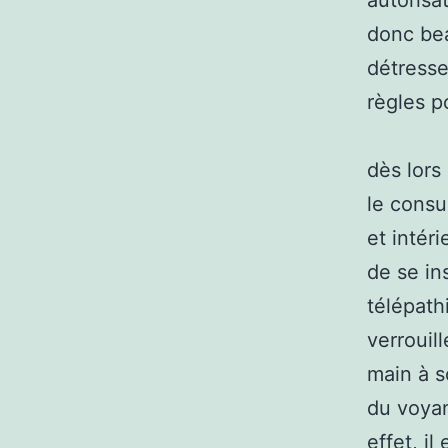
autorisa
donc bea
détresse
règles p
dès lors
le consu
et intér
de se in
télépath
verrouil
main à s
du voyan
effet, i