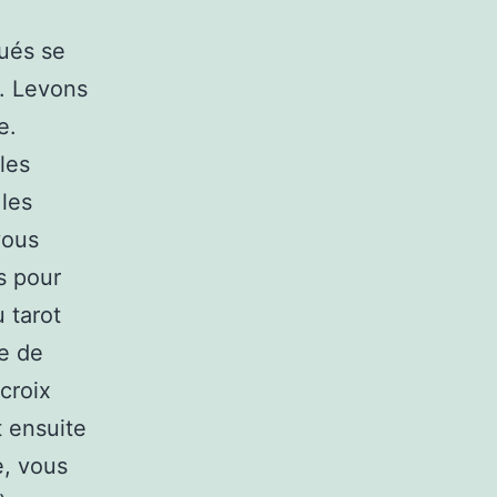
oués se
é. Levons
e.
les
les
vous
s pour
u tarot
de de
croix
t ensuite
e, vous