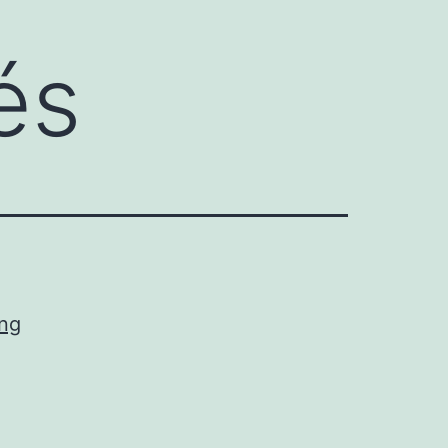
és
ng