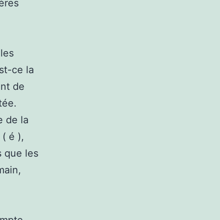
ères
 les
st-ce la
ant de
tée.
e de la
( é ),
s que les
main,