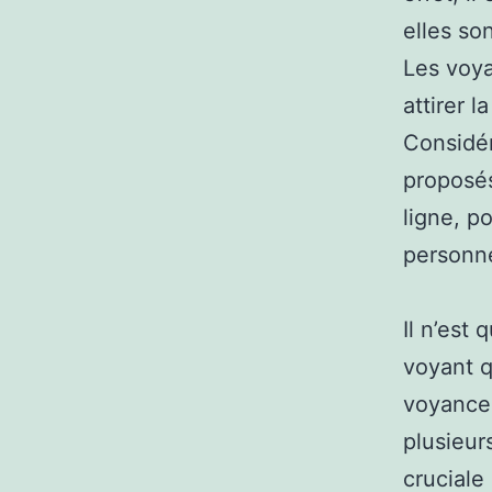
elles so
Les voya
attirer 
Considé
proposés
ligne, p
personne
Il n’est
voyant q
voyance 
plusieur
cruciale