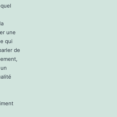
equel
la
ver une
e qui
arler de
nement,
 un
alité
riment