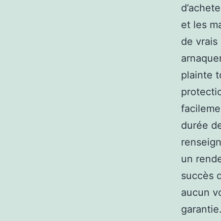
d’achete
et les m
de vrais
arnaquer
plainte 
protecti
facileme
durée de
renseign
un rende
succès d
aucun vo
garantie