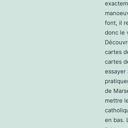
exacteme
manoeuvr
font, il
donc le 
Découvre
cartes d
cartes d
essayer 
pratique
de Marse
mettre l
catholiq
en bas. 