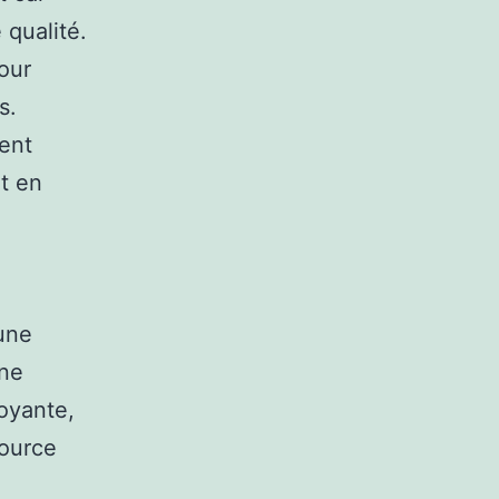
 qualité.
our
s.
ent
nt en
une
une
voyante,
source