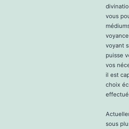
divinati
vous pou
médiums,
voyance.
voyant s
puisse v
vos néce
il est c
choix éc
effectué
Actuelle
sous plu