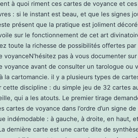
nt à quoi riment ces cartes de voyance et ces
es : si le instant est beau, et que les signes j
 reste présent que la pratique est joliment décor
voile sur le fonctionnement de cet art divinatoir
z toute la richesse de possibilités offertes par 
e voyanceN’hésitez pas à vous documenter sur 
e voyance avant de consulter un tarologue ou 
à la cartomancie. il y a plusieurs types de carte
r cette discipline : du simple jeu de 32 cartes a
ille, qui a les atouts. Le premier tirage deman
es cartes de voyance dans l’ordre d’un signe de 
ue indémodable : à gauche, à droite, en haut, e
La dernière carte est une carte dite de synthès