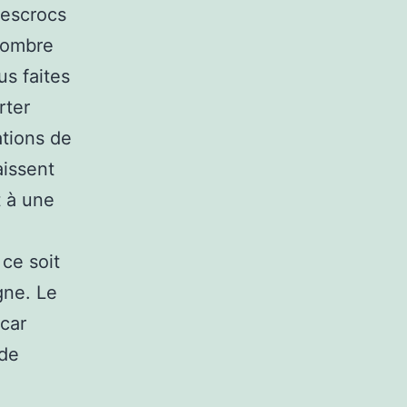
 escrocs
 nombre
us faites
rter
ations de
aissent
t à une
ce soit
gne. Le
 car
 de