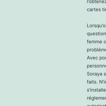
l’obtene
cartes t
Lorsqu’o
question
femme ou
problème
Avec pou
personne
Soraya s
faits. N
s’instal
régleme