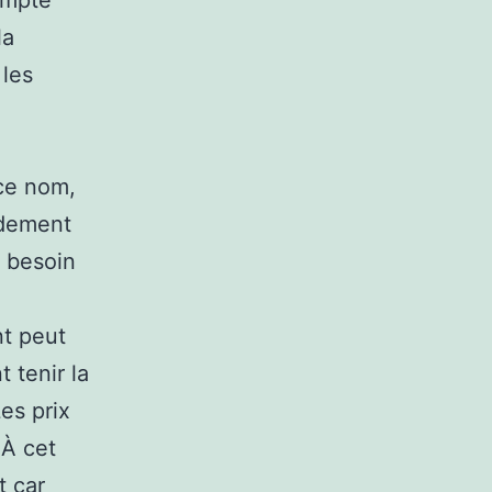
ompte
la
 les
ce nom,
andement
à besoin
nt peut
 tenir la
es prix
 À cet
t car