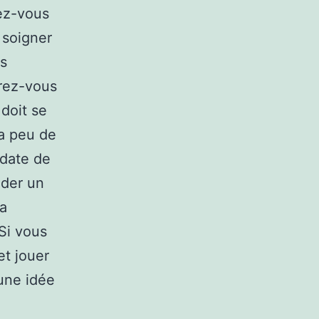
ez-vous
 soigner
us
trez-vous
doit se
ra peu de
date de
nder un
ra
 Si vous
t jouer
une idée