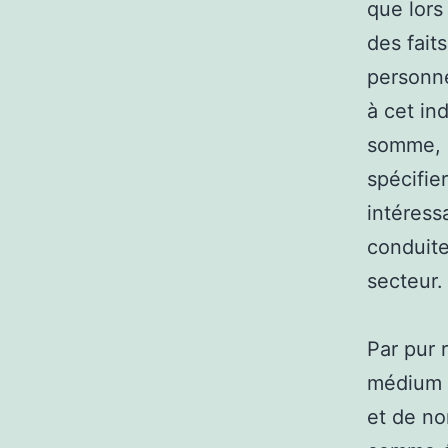
que lors
des fait
personne
à cet in
somme, m
spécifier
intéress
conduite
secteur.
Par pur 
médium a
et de no