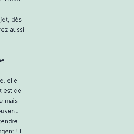
jet, dès
rez aussi
ne
e. elle
t est de
e mais
ouvent.
ttendre
gent ! Il