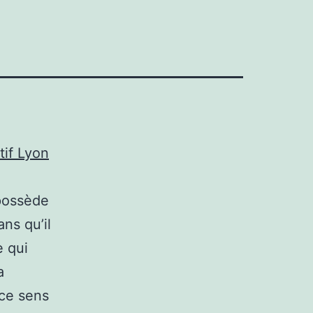
if Lyon
possède
ns qu’il
e qui
a
 ce sens