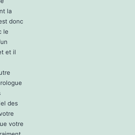
de
nt la
 est donc
c le
’un
 et il
utre
érologue
s
iel des
votre
que votre
vraiment