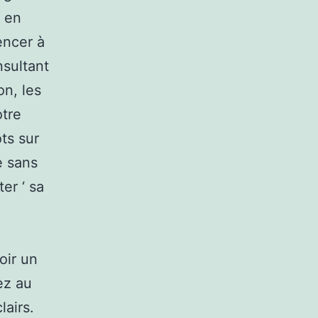
é en
encer à
nsultant
on, les
otre
ts sur
e sans
er ‘ sa
oir un
ez au
airs.