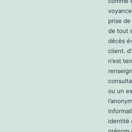
comme ét
voyance 
prise de
de tout s
décès év
client. d
n’est t
renseig
consult
ou un ex
l’anonym
informat
identité
prénom o