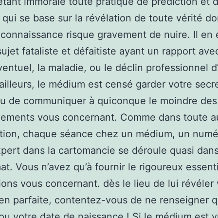
ant immorale toute pratique de prédiction et 
qui se base sur la révélation de toute vérité do
 connaissance risque gravement de nuire. Il en
ujet fataliste et défaitiste ayant un rapport ave
entuel, la maladie, ou le déclin professionnel d
’ailleurs, le médium est censé garder votre secret
enu de communiquer à quiconque le moindre des
nements vous concernant. Comme dans toute a
ation, chaque séance chez un médium, un num
pert dans la cartomancie se déroule quasi dan
at. Vous n’avez qu’à fournir le rigoureux essent
ions vous concernant. dès le lieu de lui révéler 
 en parfaite, contentez-vous de ne renseigner 
u votre date de naissance ! Si le médium est 