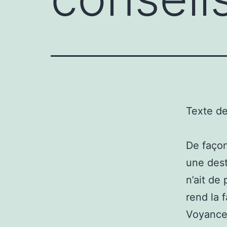
Texte d
De faço
une dest
n’ait de
rend la f
Voyance 