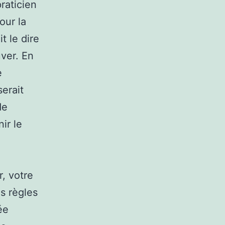
raticien
our la
t le dire
uver. En
e
serait
de
ir le
, votre
es règles
ée