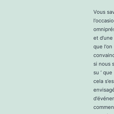
Vous sav
l’occasi
omniprése
et d’une
que l’on
convainc
si nous 
su ‘ que
cela s’es
envisagé
d’événem
comment 