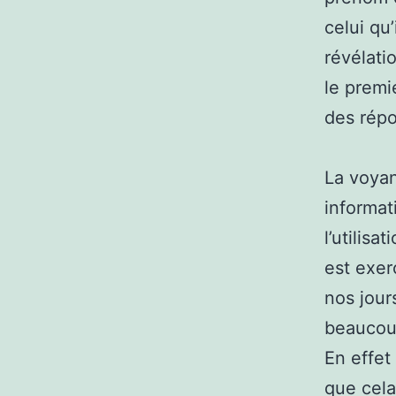
celui qu
révélati
le premi
des répo
La voyan
informat
l’utilisa
est exer
nos jou
beaucoup
En effet 
que cela