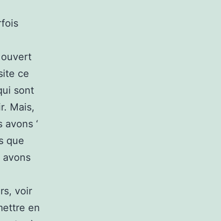
fois
t ouvert
site ce
qui sont
r. Mais,
 avons ‘
ès que
s avons
s, voir
mettre en