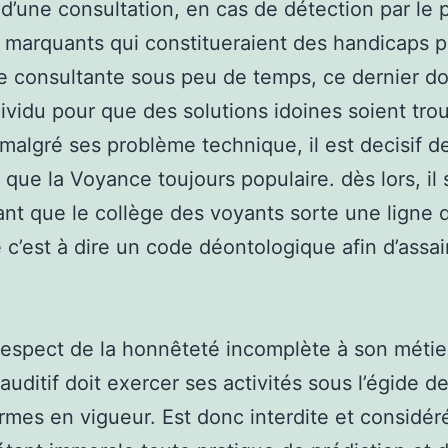
 d’une consultation, en cas de détection par le p
s marquants qui constitueraient des handicaps p
 consultante sous peu de temps, ce dernier doi
dividu pour que des solutions idoines soient tro
algré ses problème technique, il est decisif d
 que la Voyance toujours populaire. dès lors, il 
ant que le collège des voyants sorte une ligne 
 c’est à dire un code déontologique afin d’assain
respect de la honnêteté incomplète à son métier
uditif doit exercer ses activités sous l’égide d
rmes en vigueur. Est donc interdite et considér