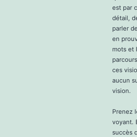
est par 
détail, 
parler d
en prouv
mots et 
parcours
ces visi
aucun su
vision.
Prenez l
voyant. 
succès q