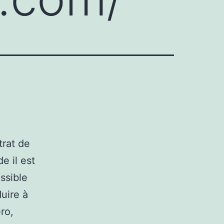
trat de
e il est
ossible
uire à
ro,