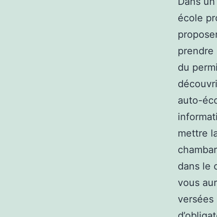
Dans un 
école pr
proposer
prendre 
du permi
découvri
auto-éco
informat
mettre l
chambard
dans le 
vous au
versées 
d’obligat