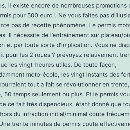
s. Il existe encore de nombreuses promotions d
rmis pour 500 euro ‘. Ne vous faites pas d’illusi
ente pas de recette phénomène. Le permis mot
s. Il nécessite de l’entrainement sur plateau/pi
ion et par toute sorte d’implication. Vous ne dis
ait pour les 2 roues ? prévoyez relativement tre
ue les vingt-heures utiles. De toute façon,
amment moto-école, les vingt instants des forf
pourraient tout à fait se révolutionner en trente,
, 50 temps seulement ou plus. Et le permis vo
de ce fait très dispendieux, étant donné que to
hors du infraction initial/minimal coûte fréque
Une trente minutes de permis coute effectivem