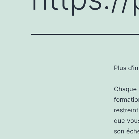
Plus d’i
Chaque a
formation
restrein
que vous
son éché