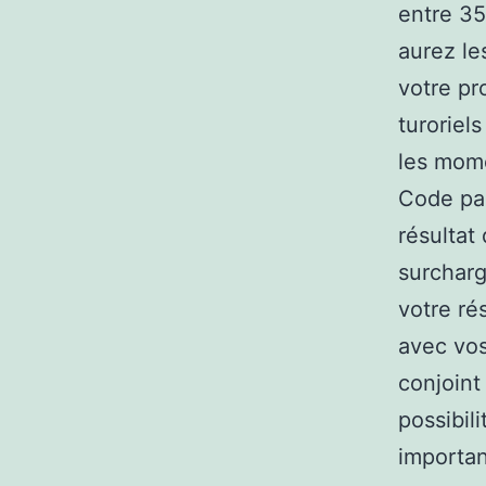
entre 35
aurez le
votre pr
turoriel
les mome
Code par
résultat
surcharg
votre ré
avec vos
conjoint
possibil
importan