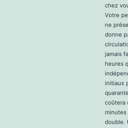
chez vou
Votre pe
ne prés
donne pa
circulat
jamais f
heures q
indépend
initiaux 
quarante
coûtera 
minutes 
double. 