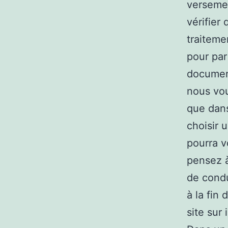
versemen
vérifier
traiteme
pour par
documen
nous vo
que dans
choisir 
pourra v
pensez à
de condu
à la fin
site sur