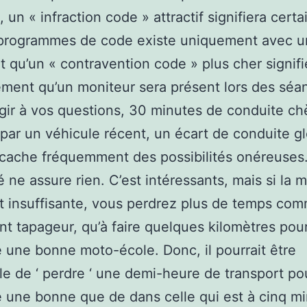
 un « infraction code » attractif signifiera cert
 programmes de code existe uniquement avec u
it qu’un « contravention code » plus cher signifi
ment qu’un moniteur sera présent lors des séa
gir à vos questions, 30 minutes de conduite ch
e par un véhicule récent, un écart de conduite g
f cache fréquemment des possibilités onéreuse
é ne assure rien. C’est intéressants, mais si la 
t insuffisante, vous perdrez plus de temps com
nt tapageur, qu’à faire quelques kilomètres pou
e une bonne moto-école. Donc, il pourrait être
le de ‘ perdre ‘ une demi-heure de transport po
e une bonne que de dans celle qui est à cinq m