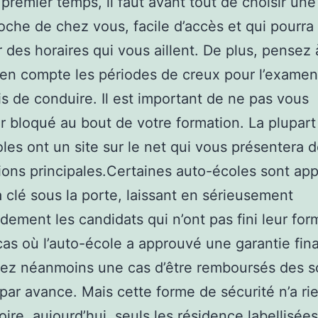
premier temps, il faut avant tout de choisir une
oche de chez vous, facile d’accès et qui pourra
 des horaires qui vous aillent. De plus, pensez 
en compte les périodes de creux pour l’examen 
s de conduire. Il est important de ne pas vous
r bloqué au bout de votre formation. La plupart
les ont un site sur le net qui vous présentera 
ions principales.Certaines auto-écoles sont ap
a clé sous la porte, laissant en sérieusement
ement les candidats qui n’ont pas fini leur for
cas où l’auto-école a approuvé une garantie fin
rez néanmoins une cas d’être remboursés des
par avance. Mais cette forme de sécurité n’a ri
oire. aujourd’hui, seuls les résidence labellisée