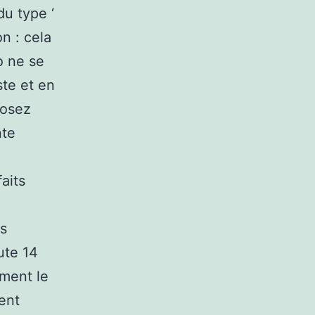
u type ‘
on : cela
o ne se
ste et en
posez
nte
aits
us
ute 14
mment le
ent