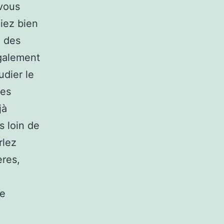
 vous
iez bien
e des
également
udier le
les
jà
s loin de
rlez
ères,
pe