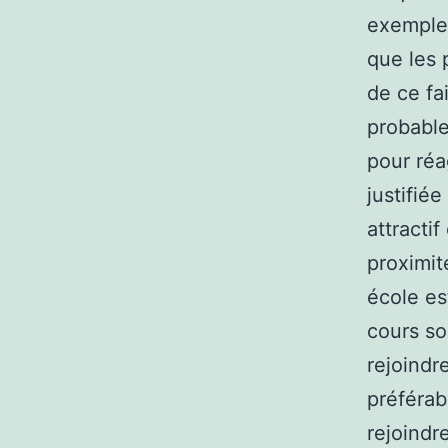
exemple,
que les
de ce fa
probable
pour réa
justifié
attracti
proximit
école es
cours so
rejoindr
préférab
rejoindr