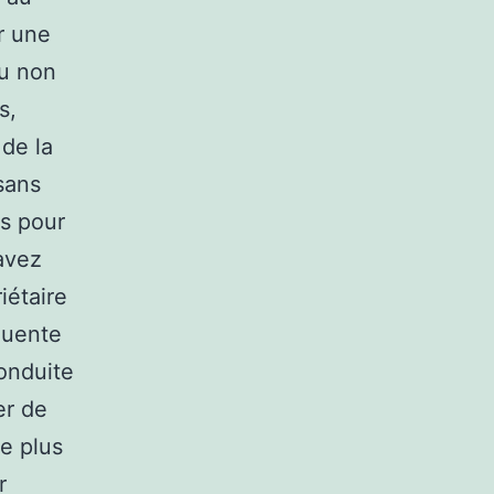
r une
ou non
s,
 de la
sans
és pour
avez
iétaire
quente
conduite
er de
le plus
r