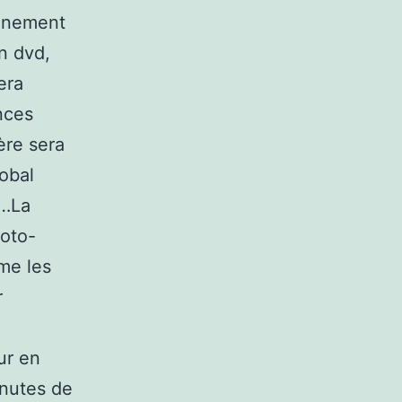
ainement
n dvd,
era
nces
ère sera
lobal
s…La
moto-
me les
r
ur en
inutes de