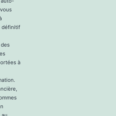
 auto-
 vous
à
définitif
 des
des
portées à
mation.
ancière,
 sommes
en
s au