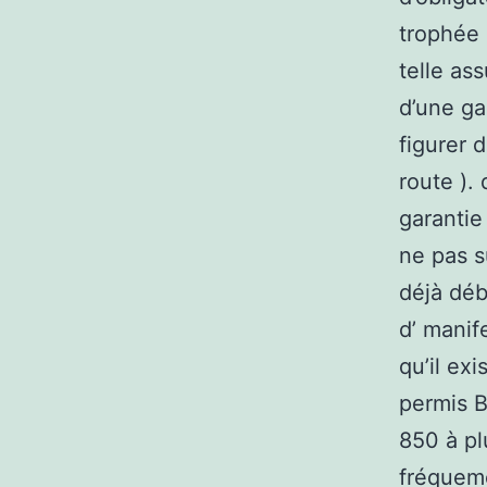
trophée 
telle as
d’une ga
figurer 
route ).
garantie
ne pas s
déjà déb
d’ manif
qu’il ex
permis 
850 à pl
fréqueme