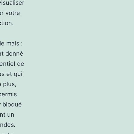
isualiser
er votre
tion.
e mais :
nt donné
entiel de
s et qui
 plus,
 permis
r bloqué
ont un
andes.