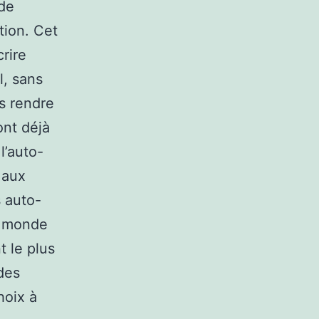
 de
tion. Cet
crire
l, sans
us rendre
ont déjà
l’auto-
 aux
s auto-
e monde
t le plus
des
hoix à