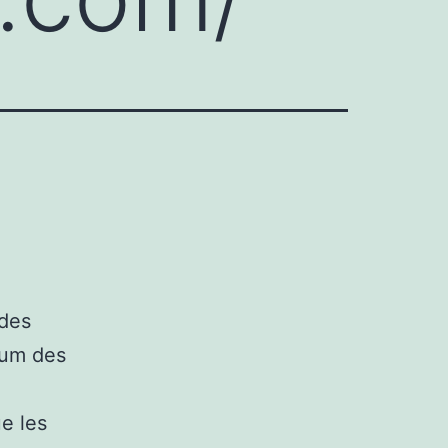
 des
mum des
e les