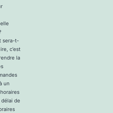
ur
elle
?
 sera-t-
re, c’est
rendre la
es
demandes
à un
 horaires
délai de
oraires