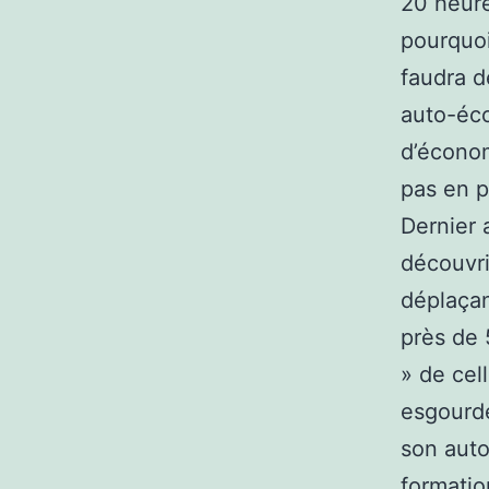
20 heure
pourquoi
faudra 
auto-éco
d’économ
pas en p
Dernier 
découvri
déplaçan
près de 
» de cel
esgourde
son auto
formation