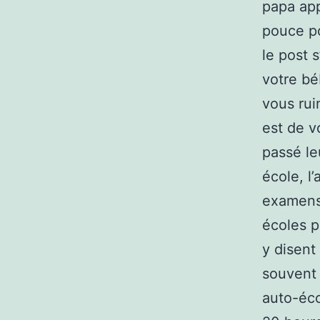
papa app
pouce po
le post 
votre bé
vous rui
est de v
passé le
école, l
examens…
écoles p
y disent
souvent 
auto-écol