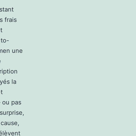
stant
s frais
t
uto-
amen une
e
ription
yés la
t
– ou pas
surprise,
 cause,
élèvent