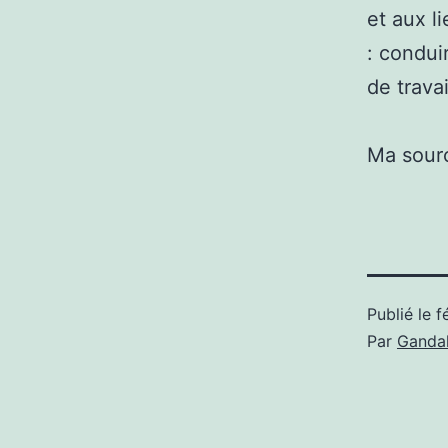
et aux l
: condui
de trava
Ma sour
Publié le
f
Par
Gandal