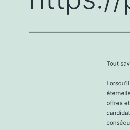
Tout sav
Lorsqu’il
éternell
offres e
candidat
conséque