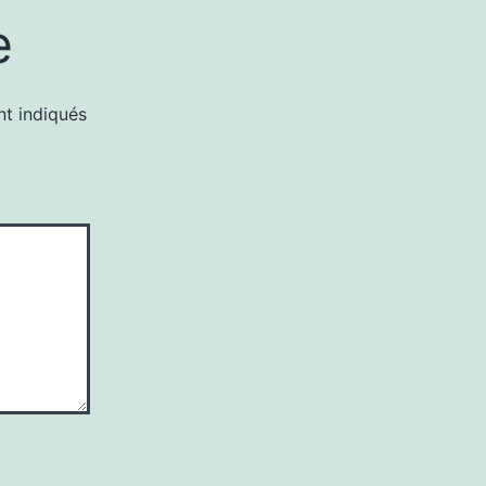
e
nt indiqués