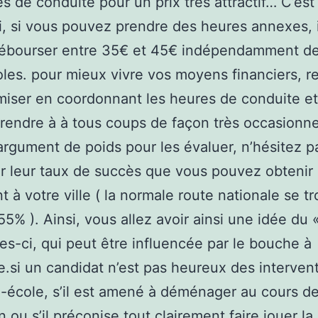
s de conduite pour un prix très attractif… C’est
, si vous pouvez prendre des heures annexes, 
débourser entre 35€ et 45€ indépendamment de
les. pour mieux vivre vos moyens financiers, r
iser en coordonnant les heures de conduite e
rendre à à tous coups de façon très occasionne
argument de poids pour les évaluer, n’hésitez p
r leur taux de succès que vous pouvez obtenir
t à votre ville ( la normale route nationale se t
55% ). Ainsi, vous allez avoir ainsi une idée du 
les-ci, qui peut être influencée par le bouche à
.si un candidat n’est pas heureux des interven
-école, s’il est amené à déménager au cours de
 ou s’il préconise tout clairement faire jouer la