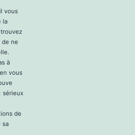
il vous
 la
etrouvez
t de ne
lle.
as à
 en vous
rouve
« sérieux
tions de
 sa