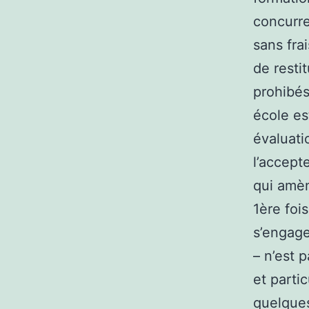
concurre
sans frai
de resti
prohibés
école es
évaluati
l’accept
qui amèn
1ère foi
s’engage
– n’est 
et parti
quelques