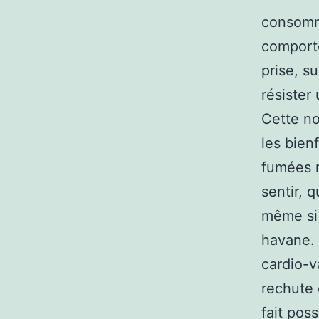
consomm
comporte
prise, s
résister
Cette no
les bien
fumées n
sentir, 
même si 
havane. 
cardio-v
rechute 
fait pos