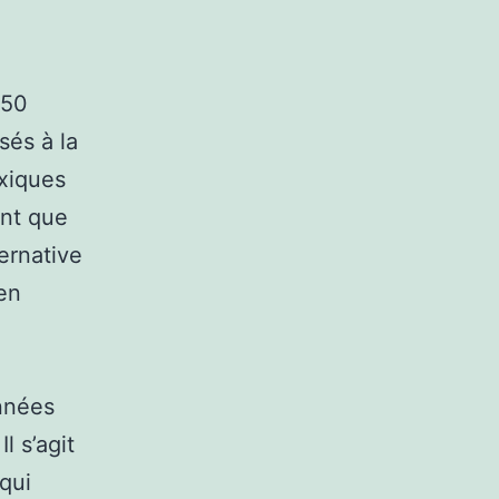
150
sés à la
oxiques
ent que
ternative
en
années
l s’agit
 qui