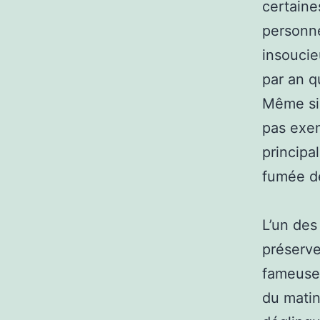
certaine
personn
insoucie
par an q
Même si 
pas exem
principa
fumée de
L’un des
préserve
fameuses
du matin