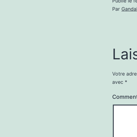
Publié le
f
Par
Gandal
Lai
Votre adre
avec
*
Comment