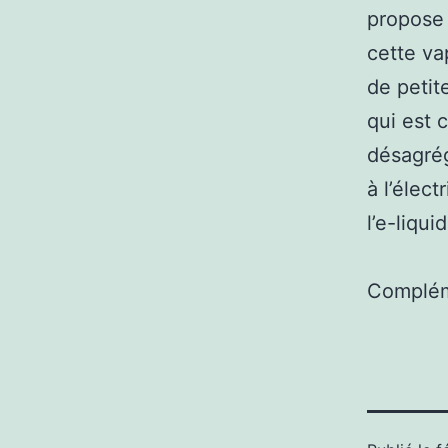
propose 
cette va
de petit
qui est 
désagrég
à l’élect
l’e-liqui
Complém