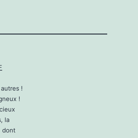
F
 autres !
gneux !
ucieux
, la
, dont