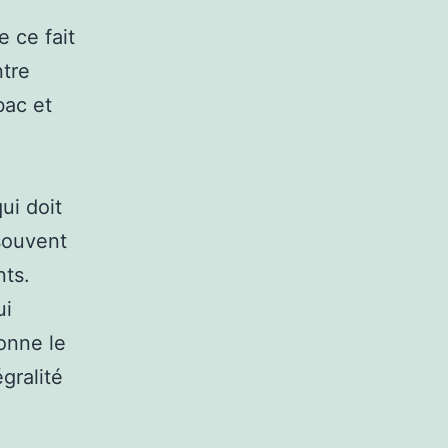
e ce fait
ntre
bac et
ui doit
souvent
nts.
ui
onne le
gralité