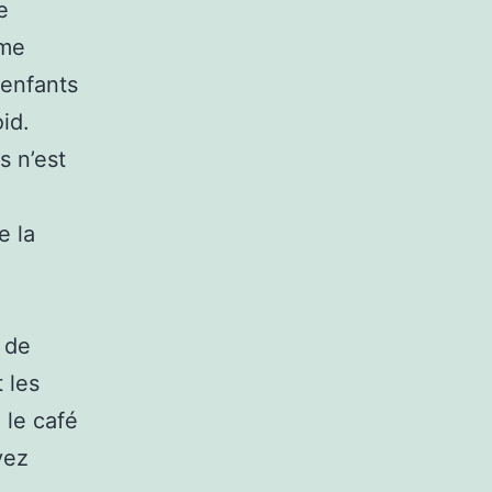
e
sme
 enfants
id.
s n’est
e la
t de
 les
 le café
vez