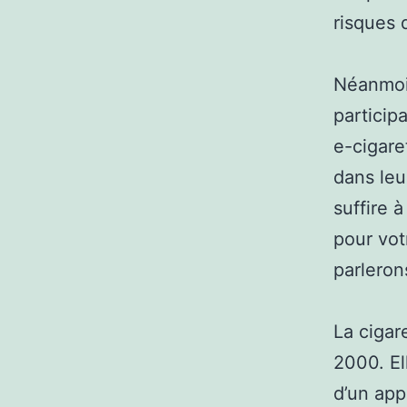
risques 
Néanmoin
particip
e-cigare
dans leu
suffire à
pour vot
parleron
La cigar
2000. El
d’un app