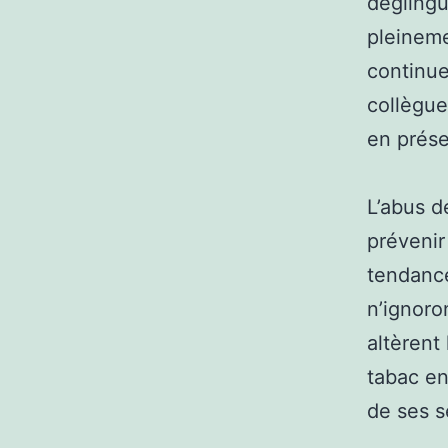
déglingu
pleineme
continue
collègue
en prése
L’abus d
prévenir
tendance
n’ignoro
altèrent
tabac en
de ses s