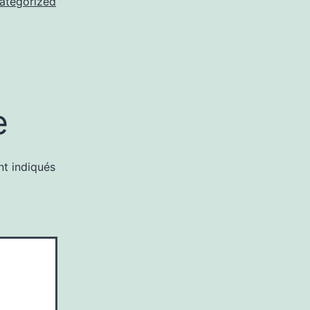
ategorized
e
nt indiqués