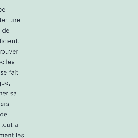
ce
ter une
t de
icient.
trouver
c les
se fait
que,
ner sa
gers
 de
 tout a
ément les