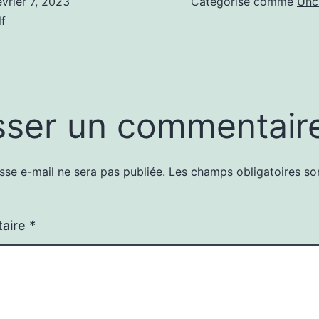
évrier 7, 2023
Catégorisé comme
Unc
f
sser un commentair
sse e-mail ne sera pas publiée.
Les champs obligatoires so
aire
*