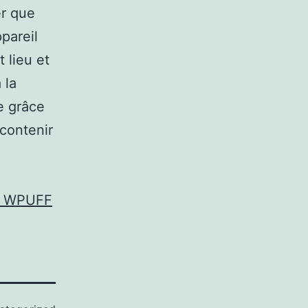
er que
pareil
 lieu et
 la
ée grâce
 contenir
le WPUFF