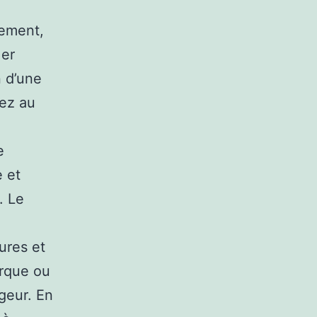
pement,
1er
n d’une
yez au
e
e et
. Le
ures et
arque ou
geur. En