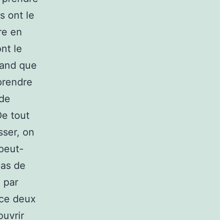
s ont le
re en
nt le
rand que
 prendre
 de
e tout
sser, on
peut-
pas de
e par
ice deux
ouvrir