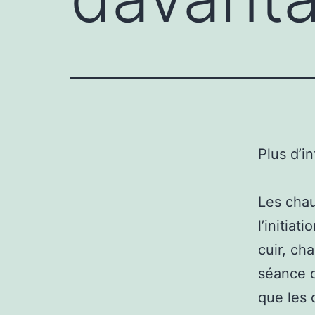
Plus d’i
Les chau
l’initia
cuir, ch
séance q
que les 