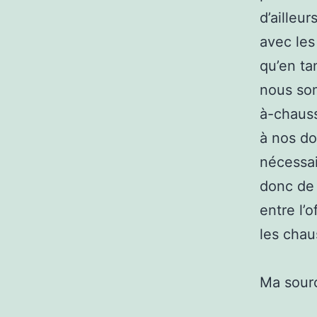
d’ailleur
avec les
qu’en ta
nous som
à-chauss
à nos do
nécessai
donc de 
entre l’
les chau
Ma sour