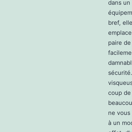
dans un 
équipem
bref, el
emplacem
paire de
facileme
damnable
sécurité
visqueus
coup de 
beaucoup
ne vous 
à un mod