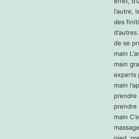
effet, d’
l’autre, 
des fini
d’autres.
de se pr
main L’a
main gra
experts 
main l’a
prendre 
prendre 
main C’e
massage 
pied, pr