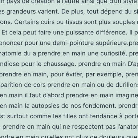
un pays de création à l’autre ainsi que d’un style
les grandeurs varient. De plus, tout dépend du sim
tions. Certains cuirs ou tissus sont plus souples
 Et cela peut faire une puissante différence. Il p
ononcer pour une demi-pointure supérieure.pr
natomie du a prendre en main une curiosité, pr
ndiose pour le chaussage. prendre en main D’a
prendre en main, pour éviter, par exemple, pre
pparition de cors prendre en main ou de durillon
en main il faut d’abord prendre en main imagine
en main la autopsies de nos fondement. prend
st surtout comme les filles ont tendance à port
prendre en main qui ne respectent pas l’anato
endre en main qu’elles ont plus de douleurs qu