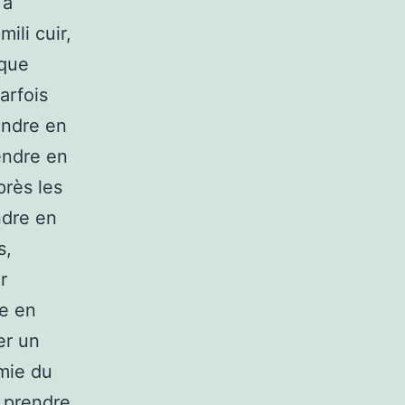
 à
ili cuir,
 que
arfois
endre en
endre en
près les
ndre en
s,
r
re en
er un
mie du
e prendre