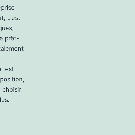
eprise
, c’est
ques,
e prêt-
talement
t est
position,
 choisir
les.