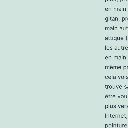
en main 
gitan, p
main aut
attique 
les autr
en main 
même pr
cela voi
trouve s
être vou
plus vers
Internet
pointure