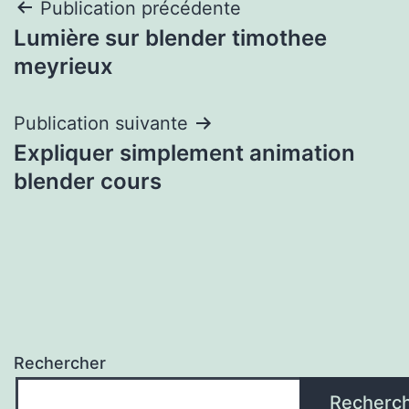
Navigation
Publication précédente
Lumière sur blender timothee
de
meyrieux
l’article
Publication suivante
Expliquer simplement animation
blender cours
Rechercher
Recherc