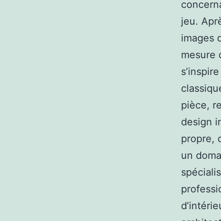
concerna
jeu. Apr
images d
mesure d
s’inspir
classiqu
pièce, r
design i
propre, 
un domai
spéciali
professi
d’intéri