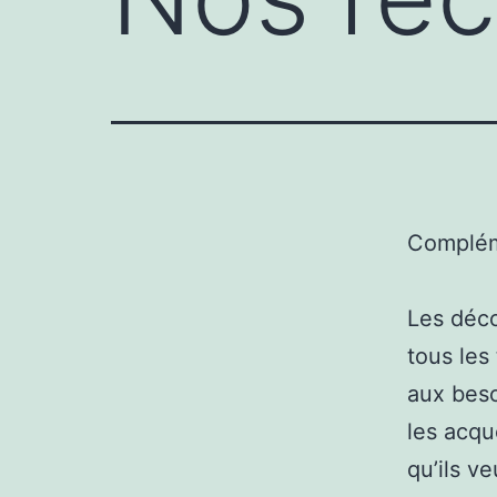
Complém
Les déco
tous les
aux beso
les acqu
qu’ils v