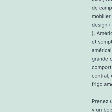
de campa
mobilier
design (
). Améri
et sompt
américai
grande c
comporte
central,
frigo am
Prenez u
y un boi