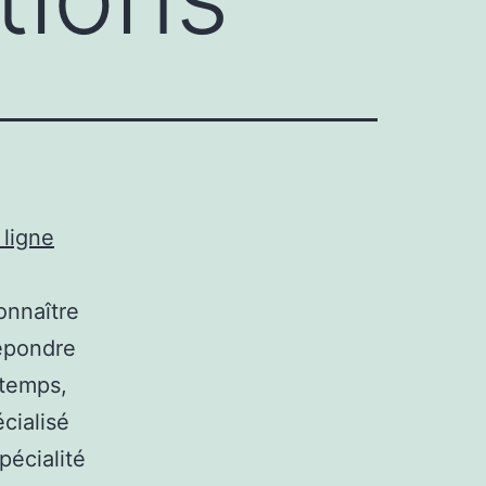
 ligne
onnaître
répondre
 temps,
cialisé
pécialité