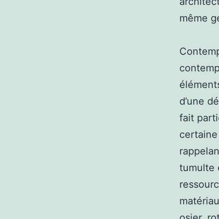
architec
même ge
Contempo
contempo
éléments
d’une dé
fait par
certaine
rappelan
tumulte e
ressourc
matériaux
osier, r