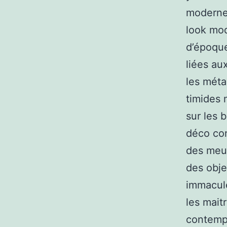
moderne 
look mod
d’époque
liées au
les méta
timides m
sur les 
déco con
des meub
des obje
immaculé
les mait
contempo