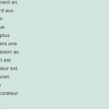
trent en
ard aux
en
que
 plus
dans une
maison au
t est
ieur est
qu’en
n
corateur