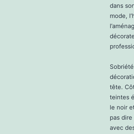
dans son
mode, l’h
l’aménag
décorate
professi
Sobriété
décorat
tête. Cô
teintes é
le noir 
pas dire 
avec des