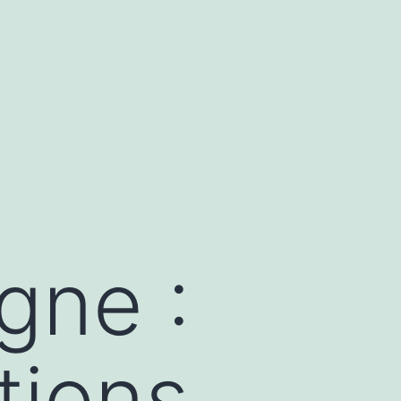
igne :
ions