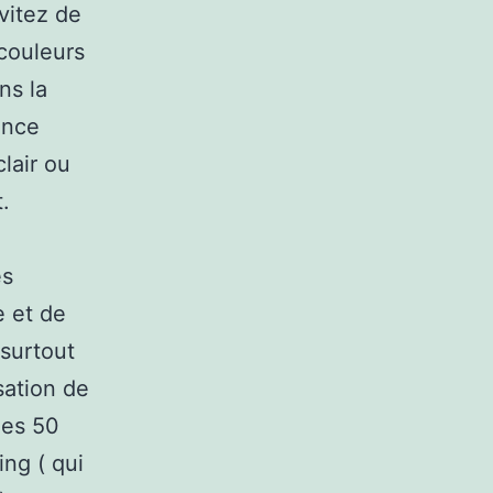
vitez de
couleurs
ns la
ance
lair ou
.
es
e et de
 surtout
sation de
ées 50
ng ( qui