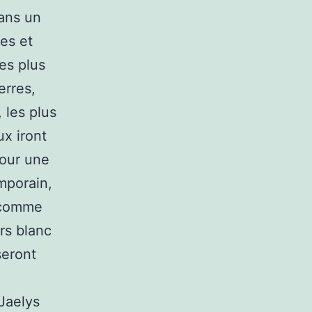
ans un
es et
es plus
erres,
 les plus
ux iront
Pour une
mporain,
, comme
rs blanc
seront
Jaelys