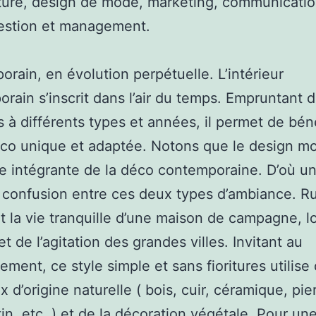
ture, design de mode, marketing, communicati
stion et management.
rain, en évolution perpétuelle. L’intérieur
rain s’inscrit dans l’air du temps. Empruntant 
 à différents types et années, il permet de béné
co unique et adaptée. Notons que le design m
tie intégrante de la déco contemporaine. D’où u
 confusion entre ces deux types d’ambiance. Ru
t la vie tranquille d’une maison de campagne, l
t de l’agitation des grandes villes. Invitant au
ement, ce style simple et sans fioritures utilise
 d’origine naturelle ( bois, cuir, céramique, pie
otin, etc. ) et de la décoration végétale. Pour u