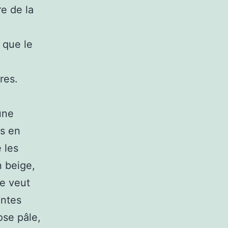
e de la
 que le
res.
une
s en
 les
n beige,
ne veut
intes
ose pâle,