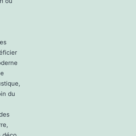
on ou
des
ficier
oderne
ne
stique,
oin du
 des
rre,
ne déco