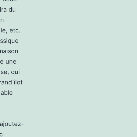
ira du
gn
le, etc.
assique
 maison
de une
se, qui
rand îlot
nable
 ajoutez-
c