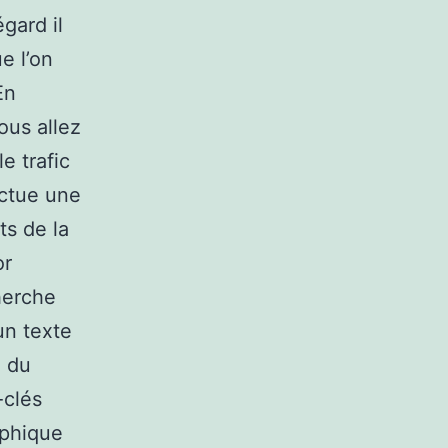
gard il
e l’on
En
ous allez
e trafic
ectue une
ts de la
or
cherche
un texte
x du
-clés
aphique