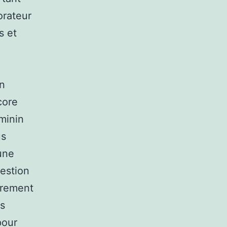
orateur
s et
n
core
éminin
us
 une
uestion
frement
os
pour