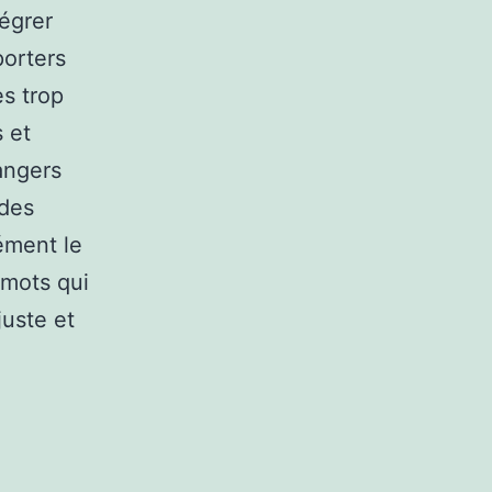
égrer
porters
es trop
 et
dangers
 des
ément le
 mots qui
juste et