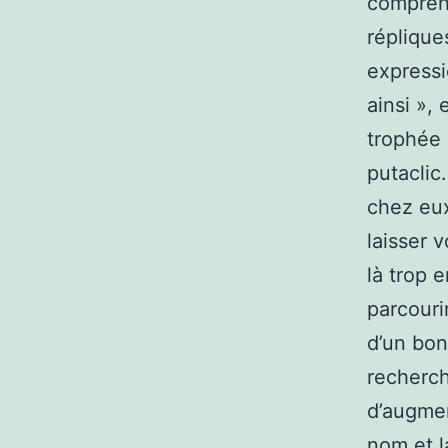
compréhe
réplique
expressi
ainsi »,
trophée 
putaclic.
chez eux
laisser 
là trop 
parcourir
d’un bon
recherch
d’augmen
nom et l