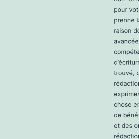
pour vot
prenne l
raison d
avancée.
compéte
d’écritu
trouvé, 
rédactio
exprimer
chose en
de bénéf
et des o
rédaction