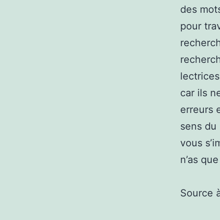
des mots
pour tra
recherch
recherch
lectrice
car ils 
erreurs 
sens du 
vous s’i
n’as que
Source 