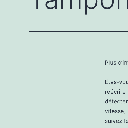
Plus d’i
Êtes-vou
réécrir
détecter
vitesse,
suivez l