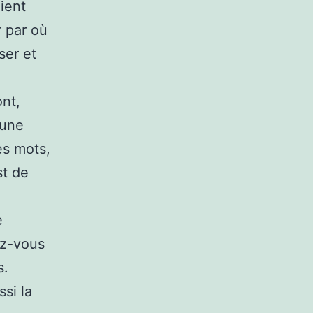
lient
r par où
ser et
ont,
’une
es mots,
st de
e
ez-vous
s.
ssi la