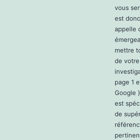
vous ser
est donc
appelle 
émergean
mettre t
de votre
investiga
page 1 et
Google ).
est spéc
de supér
référenc
pertinen