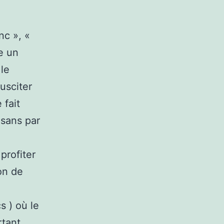
nc », «
ge un
 le
susciter
 fait
 sans par
profiter
ion de
s ) où le
rtant