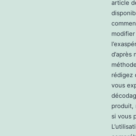
article 
disponib
commenc
modifier
l’exaspé
d’après 
méthode 
rédigez 
vous exp
décodage
produit,
si vous 
L’utilisa