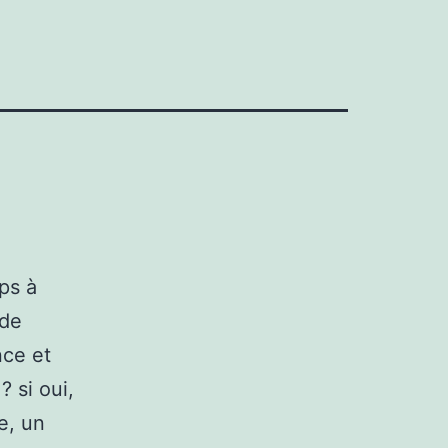
ps à
 de
nce et
 si oui,
e, un