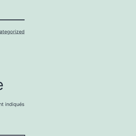
ategorized
e
nt indiqués