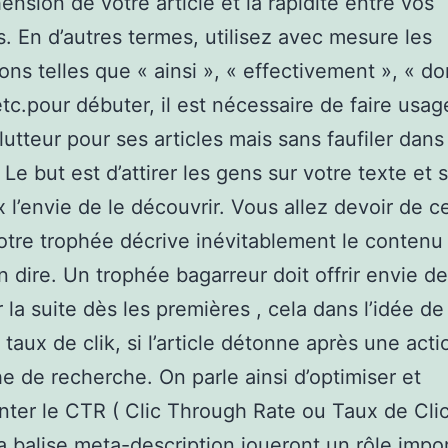
nsion de votre article et la rapidité entre vos
s. En d’autres termes, utilisez avec mesure les
ons telles que « ainsi », « effectivement », « do
 etc.pour débuter, il est nécessaire de faire usa
lutteur pour ses articles mais sans faufiler dans
 Le but est d’attirer les gens sur votre texte et 
 l’envie de le découvrir. Vous allez devoir de ce
votre trophée décrive inévitablement le contenu
en dire. Un trophée bagarreur doit offrir envie de
 la suite dès les premières , cela dans l’idée de 
 taux de clik, si l’article détonne après une act
e de recherche. On parle ainsi d’optimiser et
ter le CTR ( Clic Through Rate ou Taux de Clic
a balise meta-description joueront un rôle impo