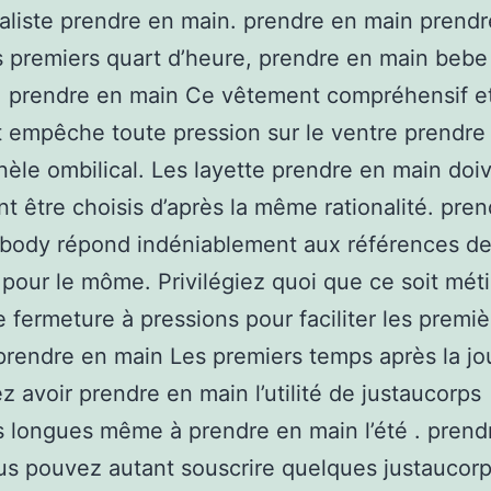
aliste prendre en main. prendre en main prendr
 premiers quart d’heure, prendre en main bebe
. prendre en main Ce vêtement compréhensif e
 empêche toute pression sur le ventre prendre
rnèle ombilical. Les layette prendre en main doi
t être choisis d’après la même rationalité. pre
 body répond indéniablement aux références d
 pour le môme. Privilégiez quoi que ce soit mét
 fermeture à pressions pour faciliter les premiè
prendre en main Les premiers temps après la jo
ez avoir prendre en main l’utilité de justaucorps
longues même à prendre en main l’été . prend
s pouvez autant souscrire quelques justaucor