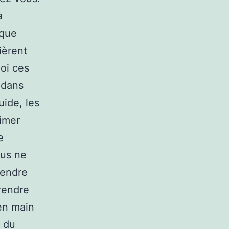
à
 que
ièrent
oi ces
e dans
uide, les
mimer
e
ous ne
rendre
rendre
en main
 du