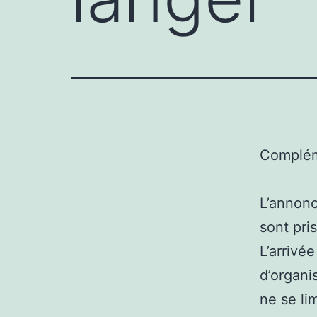
Complém
L’annonc
sont pri
L’arriv
d’organi
ne se li