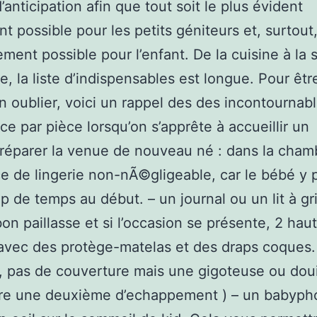
’anticipation afin que tout soit le plus évident
nt possible pour les petits géniteurs et, surtout,
lement possible pour l’enfant. De la cuisine à la 
e, la liste d’indispensables est longue. Pour êtr
en oublier, voici un rappel des des incontournab
èce par pièce lorsqu’on s’apprête à accueillir un
réparer la venue de nouveau né : dans la cham
e de lingerie non-nÃ©gligeable, car le bébé y 
 de temps au début. – un journal ou un lit à gri
bon paillasse et si l’occasion se présente, 2 hau
 avec des protège-matelas et des draps coques.
er, pas de couverture mais une gigoteuse ou douil
ire une deuxième d’echappement ) – un babyph