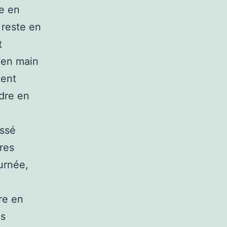
e en
 reste en
t
 en main
vent
ndre en
e
issé
res
urnée,
re en
ps