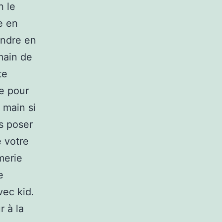
n le
e en
endre en
main de
te
e pour
 main si
s poser
e votre
merie
e
vec kid.
 à la