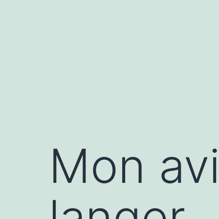
Aller
au
contenu
Mon avi
langer