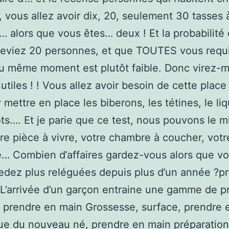
 vous allez avoir dix, 20, seulement 30 tasses 
… alors que vous êtes… deux ! Et la probabilité
ceviez 20 personnes, et que TOUTES vous requ
u même moment est plutôt faible. Donc virez-m
nutiles ! ! Vous allez avoir besoin de cette plac
y mettre en place les biberons, les tétines, le liq
ots…. Et je parie que ce test, nous pouvons le 
re pièce à vivre, votre chambre à coucher, votr
… Combien d’affaires gardez-vous alors que v
edez plus reléguées depuis plus d’un année ?p
L’arrivée d’un garçon entraine une gamme de p
 prendre en main Grossesse, surface, prendre 
ue du nouveau né, prendre en main préparation