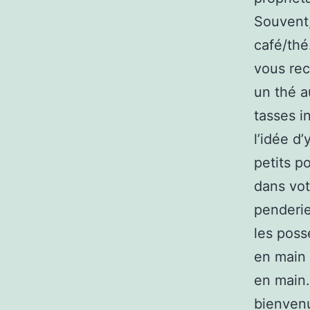
Souvent,
café/thé
vous re
un thé a
tasses i
l’idée d’
petits p
dans vot
penderie
les poss
en main 
en main.
bienven