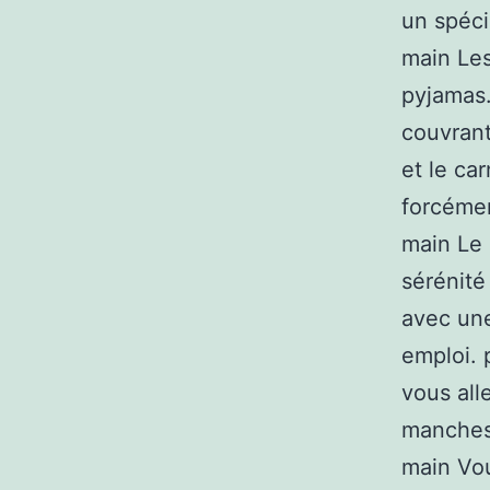
un spéci
main Les
pyjamas
couvrant
et le ca
forcémen
main Le
sérénité
avec une
emploi. 
vous all
manches 
main Vou