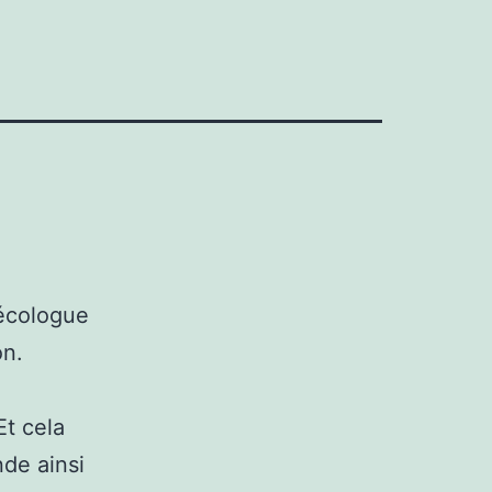
nécologue
on.
Et cela
nde ainsi