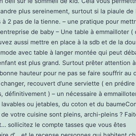
n oeil sur le sommeil de kid. Cela vous permett
andre plus sereinement, surtout si la piaule de
s à 2 pas de la tienne. – une pratique pour mett
 entreprise de baby – Une table à emmailloter (
vez aussi mettre en place à la sdb et de la do
mode avec table à langer montée qui peut déb
enfant est plus grand. Surtout prêter attention à
a bonne hauteur pour ne pas se faire souffrir au 
 changer, recouvert d’une serviette ( en prédire
s, définitivement ) – un nécessaire à emmaillote
 lavables ou jetables, du coton et du baumeCo
 de votre cuisine sont pleins, archi-pleins ? Fai
st… sollicitez le compte tasses que vous êtes
aire d’… et le recense personnes qui habitent c