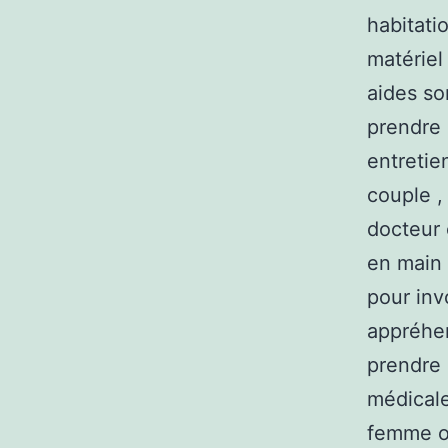
habitati
matérie
aides so
prendre 
entretie
couple ,
docteur 
en main 
pour inv
appréhen
prendre 
médicale
femme ou