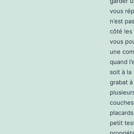
garder u
vous rép
n’est pa
côté les
vous pou
une com
quand l’
soit à l
grabat à
plusieur
couches
placards
petit te
propriét