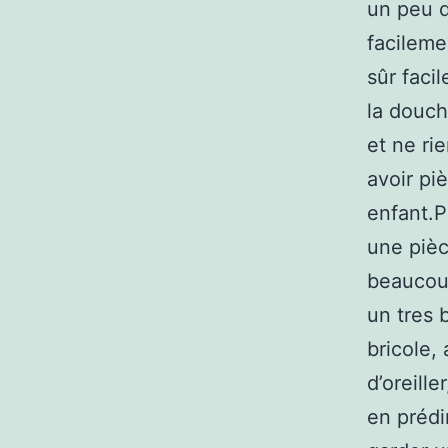
un peu d
facileme
sûr faci
la douch
et ne ri
avoir pi
enfant.P
une pièc
beaucoup
un tres 
bricole,
d’oreill
en préd