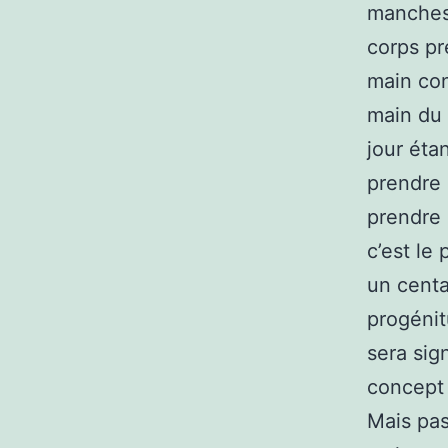
manches 
corps pr
main con
main du 
jour éta
prendre 
prendre 
c’est le
un centa
progénit
sera sig
concept 
Mais pas