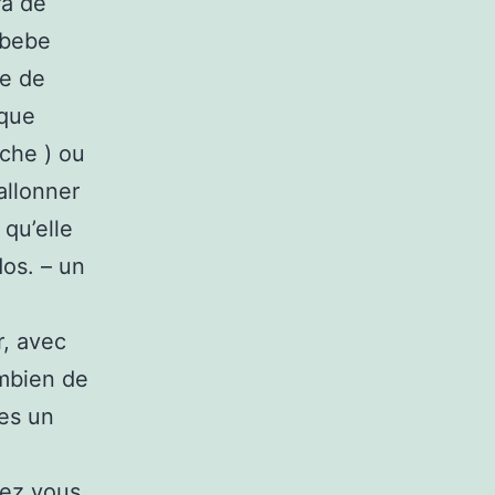
ra de
 bebe
re de
 que
uche ) ou
allonner
 qu’elle
dos. – un
r, avec
mbien de
tes un
hez vous.