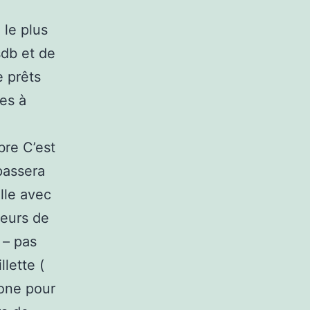
 le plus
sdb et de
e prêts
les à
bre C’est
passera
lle avec
teurs de
 – pas
lette (
one pour