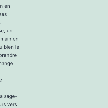
in en
ses
.
se, un
n main en
u bien le
 prendre
change
e
la sage-
urs vers