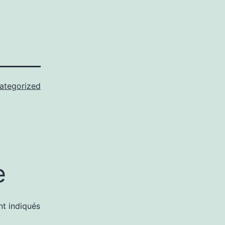
ategorized
e
nt indiqués