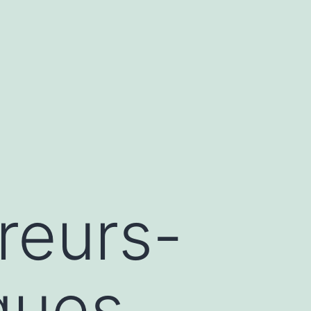
reurs-
lques