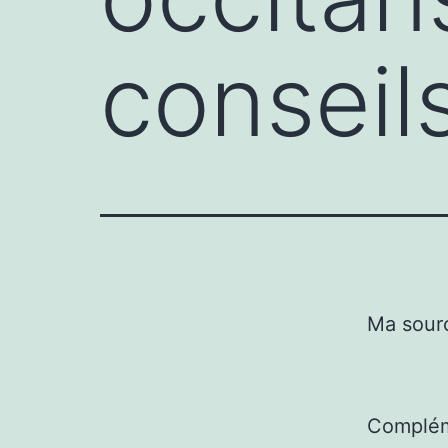
conseil
Ma sour
Complém