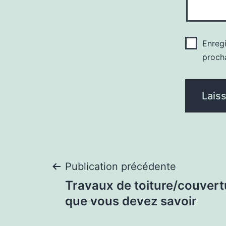
Enreg
proch
Navigation
Publication précédente
Travaux de toiture/couvertu
de
que vous devez savoir