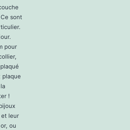
 couche
. Ce sont
iculier.
jour.
m pour
ollier,
 plaqué
x plaque
la
er !
bijoux
et leur
or, ou