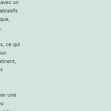
 avec un
abrasifs
ique,
,
s, ce qui
our
atinent,
et
ser une
ou