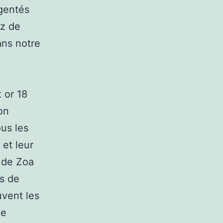
gentés
ez de
ans notre
 or 18
on
us les
 et leur
s de Zoa
es de
uvent les
ue