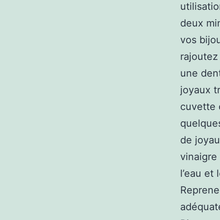
utilisat
deux min
vos bijo
rajoutez
une dent
joyaux tr
cuvette 
quelques
de joyau
vinaigre 
l’eau et
Reprenez
adéquate