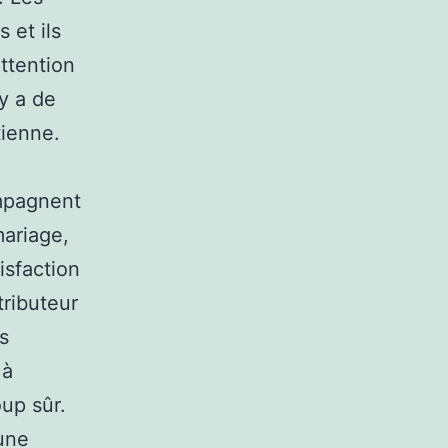
s et ils
attention
 y a de
tienne.
ompagnent
mariage,
isfaction
tributeur
s
 à
up sûr.
une