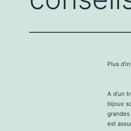
Plus d’i
A d’un t
bijoux s
grandes 
est assu