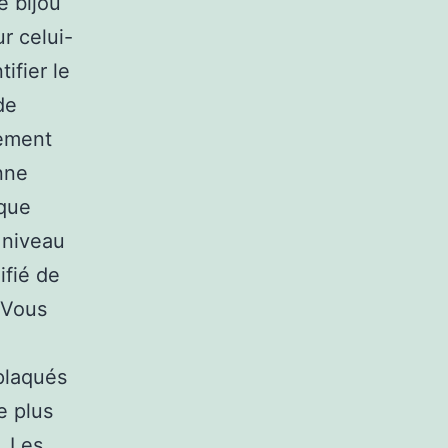
e bijou
r celui-
ifier le
de
lement
nne
 que
n niveau
ifié de
 Vous
plaqués
e plus
. Les