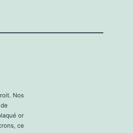
roit. Nos
 de
plaqué or
crons, ce