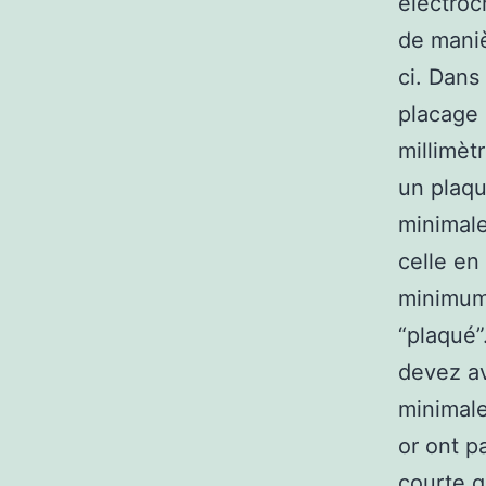
électroc
de maniè
ci. Dans 
placage 
millimèt
un plaqu
minimale
celle en
minimum 
“plaqué”
devez av
minimale
or ont p
courte q