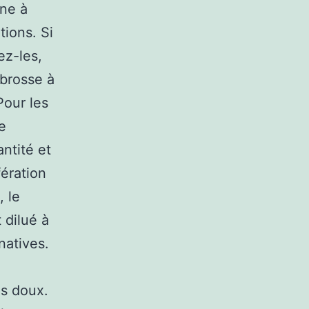
une à
tions. Si
ez-les,
 brosse à
Pour les
ne
ntité et
fération
, le
 dilué à
natives.
ls doux.