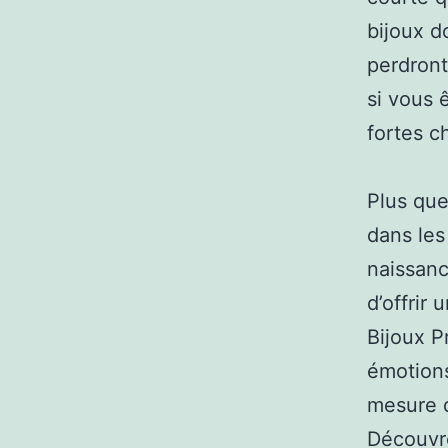
bijoux do
perdront
si vous ê
fortes c
Plus que
dans les
naissanc
d’offrir 
Bijoux P
émotions
mesure d
Découvre