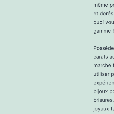
même po
et dorés
quoi vou
gamme !
Possédez
carats a
marché f
utiliser
expérien
bijoux p
brisures
joyaux f