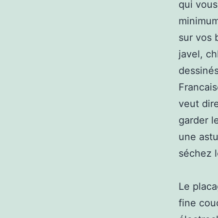
qui vous
minimum 
sur vos 
javel, c
dessinés
Francais
veut dir
garder l
une astu
séchez 
Le placa
fine cou