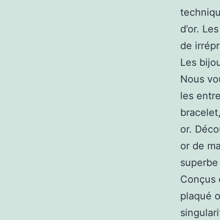
techniqu
d’or. Le
de irrép
Les bijo
Nous vou
les entr
bracelet
or. Déco
or de ma
superbe 
Conçus e
plaqué o
singular