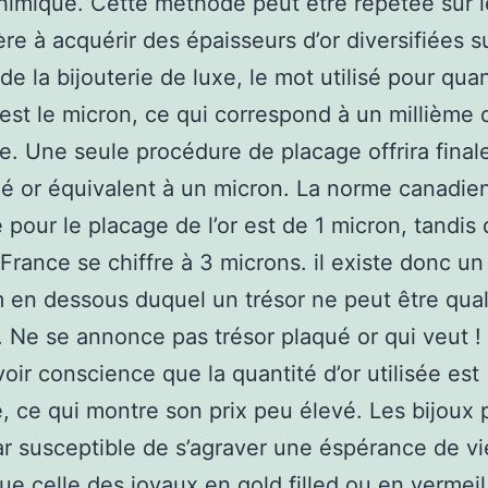
himique. Cette méthode peut être répétée sur l
re à acquérir des épaisseurs d’or diversifiées su
de la bijouterie de luxe, le mot utilisé pour quant
est le micron, ce qui correspond à un millième 
re. Une seule procédure de placage offrira fina
é or équivalent à un micron. La norme canadie
 pour le placage de l’or est de 1 micron, tandis
 France se chiffre à 3 microns. il existe donc u
en dessous duquel un trésor ne peut être qual
. Ne se annonce pas trésor plaqué or qui veut !
oir conscience que la quantité d’or utilisée est
, ce qui montre son prix peu élevé. Les bijoux 
ar susceptible de s’agraver une éspérance de vi
ue celle des joyaux en gold filled ou en vermeil