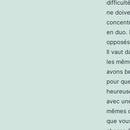
difficul
ne doive
concentr
en duo. 
opposés 
Il vaut 
les même
avons be
pour que
heureuse
avec une
mêmes c
que vous