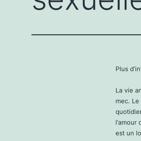
Plus d’i
La vie a
mec. Le 
quotidien
l’amour 
est un l