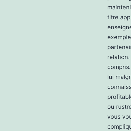
mainteni
titre ap
enseigne
exemple,
partenair
relation
compris.
lui malg
connaiss
profitab
ou rustr
vous vou
compliqu