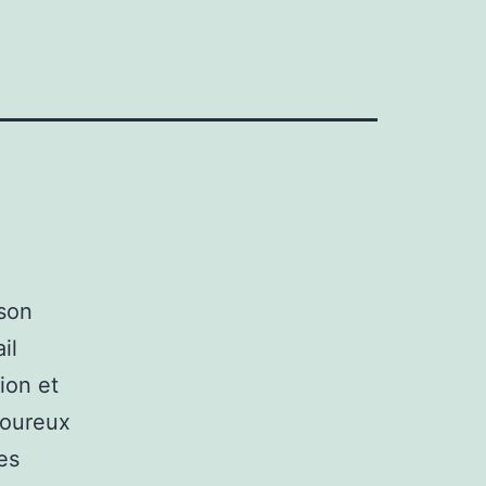
 son
il
tion et
moureux
es