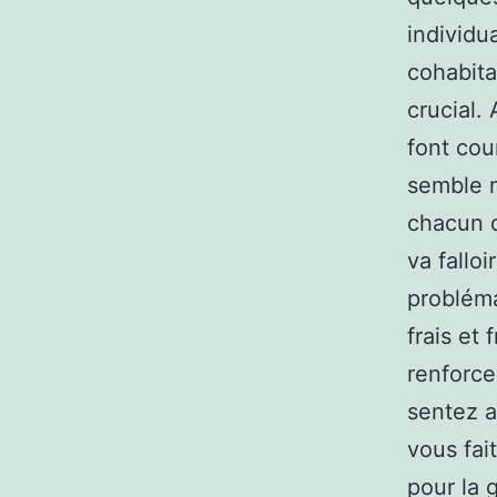
individu
cohabita
crucial.
font cou
semble m
chacun d
va fallo
probléma
frais et
renforce
sentez a
vous fai
pour la 