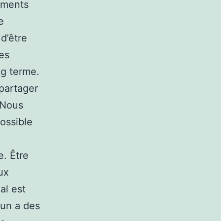
iments
e
d’être
es
ng terme.
 partager
 Nous
ossible
. Être
ux
al est
cun a des