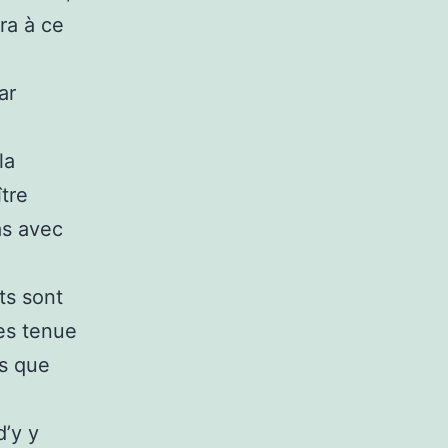
era à ce
ar
la
ître
as avec
ts sont
tes tenue
es que
d’y y