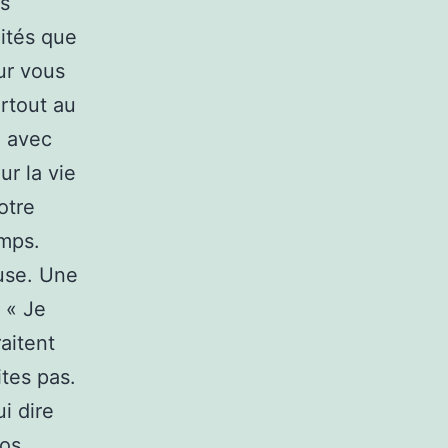
us
lités que
our vous
urtout au
4 avec
ur la vie
otre
emps.
euse. Une
 « Je
raitent
ites pas.
i dire
Vos