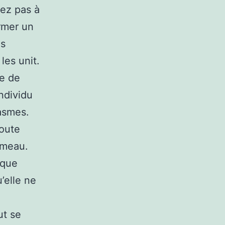
nez pas à
ormer un
és
 les unit.
ie de
ndividu
tasmes.
toute
ameau.
 que
’elle ne
ut se