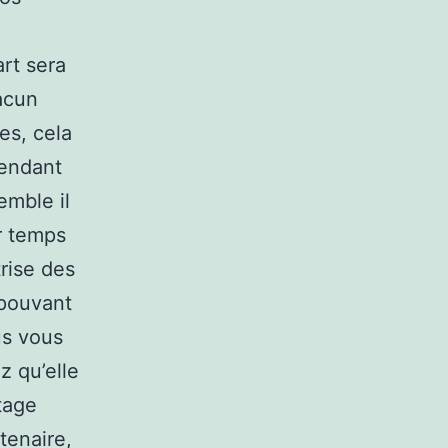
rt sera
acun
es, cela
pendant
emble il
er temps
trise des
 pouvant
us vous
z qu’elle
tage
tenaire,