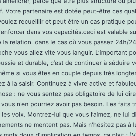
 améliorer, parce que être plus structuré ou pl
if. Votre partenaire est dotée peut-être ces qua
voulez recueillir et peut être un cas pratique p
renforcer dans vos capacités.ceci est valable s
 la relation. dans le cas où vous passez 24h/2
oche vous allez vite vous languir. L’important po
ussie et durable, c’est de continuer à séduire v
ême si vous êtes en couple depuis très longt
z à la saisir. Continuez à vivre active et fabul
hose : ne vous sentez pas obligatoire de lui dire
 vous n’en pourriez avoir pas besoin. Les faits t
 les voix. Montrez-lui que vous l’aimez, ne lui d
ements ne mentent pas. Mais n’hésitez pas à lu
 mots doux d’implication en temps, ça plait ; )