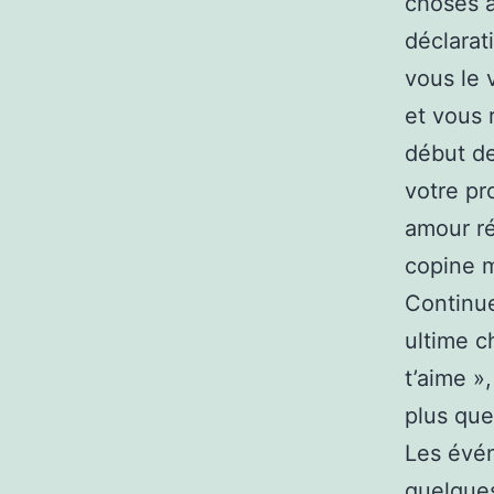
choses à
déclarat
vous le 
et vous 
début de
votre pr
amour ré
copine m
Continue
ultime c
t’aime »,
plus que
Les évén
quelques