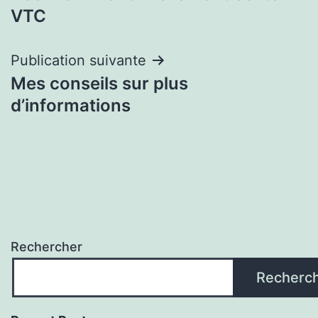
de
VTC
l’article
Publication suivante
Mes conseils sur plus
d’informations
Rechercher
Recherc