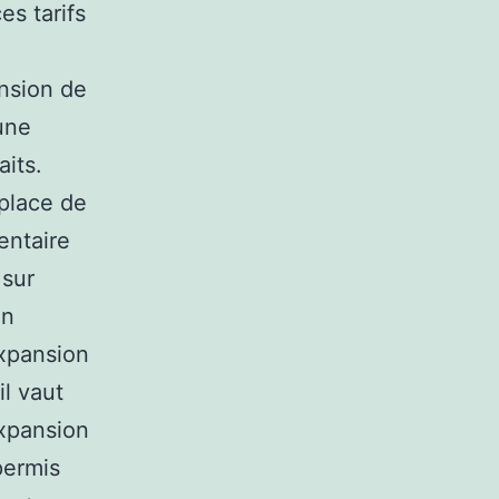
es tarifs
nsion de
une
aits.
 place de
entaire
 sur
en
expansion
il vaut
expansion
permis