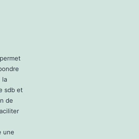
 permet
épondre
 la
e sdb et
on de
ciliter
e une