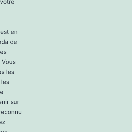
 votre
 est en
enda de
les
. Vous
s les
 les
de
enir sur
 reconnu
ez