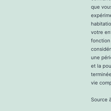
que vous 
expérime
habitati
votre en
fonction
considér
une péri
et la po
terminée
vie com
Source 