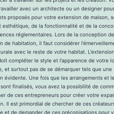
r à travailler sur les projets et les création. V
ravailler avec un architecte ou un designer pour
ets proposés pour votre extension de maison, s
t esthétique, de la fonctionnalité et de la conc
ences réglementaires. Lors de la conception de
n de habitation, il faut considérer l’émerveillem
turale avec le reste de votre habitat. L’extensio
oit compléter le style et l’apparence de votre 
e, et surtout pas de se démarquer tels que une
n évidente. Une fois que les arrangements et l
sont finalisés, vous avez la possibilité de com
er de ces entrepreneurs pour créer votre expa
on. Il est primordial de chercher de ces créateur
e et de demander de ces préconisations pour vé