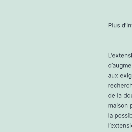
Plus d’i
L’extens
d’augmen
aux exig
recherch
de la do
maison p
la possi
l’extens