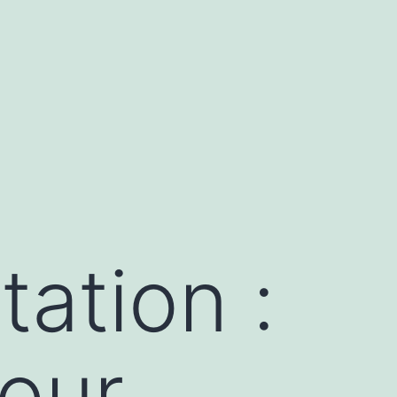
tation :
our