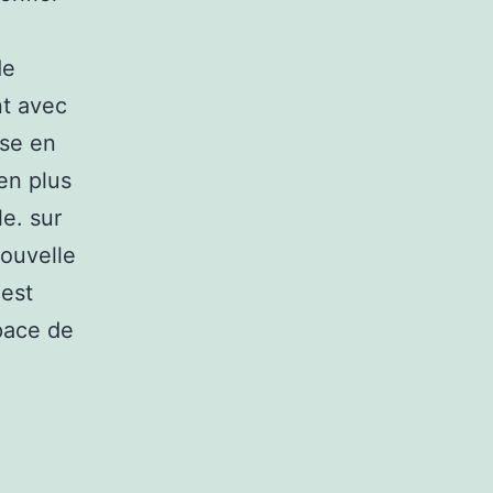
de
nt avec
sse en
en plus
le. sur
nouvelle
 est
space de