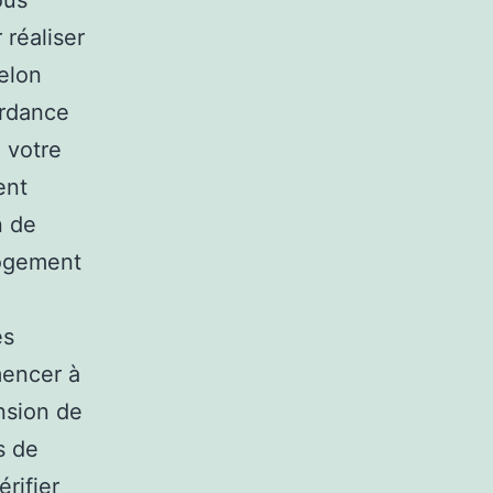
ous
 réaliser
elon
ordance
 votre
ent
n de
logement
es
mencer à
nsion de
s de
rifier