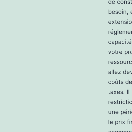
de const
besoin, 
extensio
réglemen
capacité
votre pr
ressourc
allez de
coûts de
taxes. I
restrict
une péri
le prix 