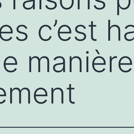
es c’est h
e manière 
tement