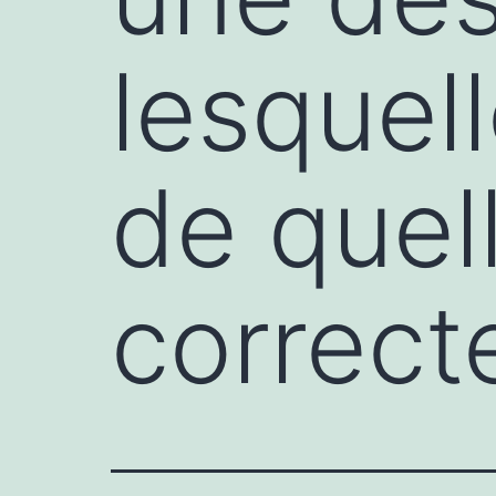
lesquell
de quell
correc