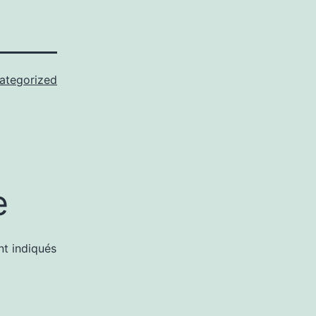
ategorized
e
nt indiqués