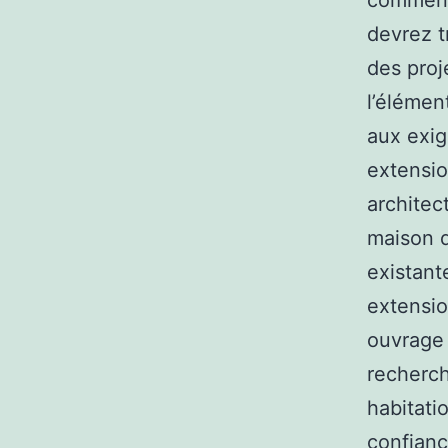
commence
devrez t
des proj
l’élémen
aux exig
extensio
architec
maison d
existant
extensio
ouvrage 
recherch
habitati
confianc