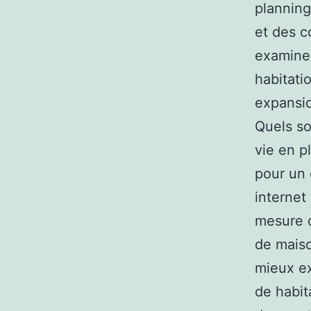
planning
et des c
examiner
habitati
expansio
Quels so
vie en p
pour un 
internet
mesure d
de maiso
mieux ex
de habit