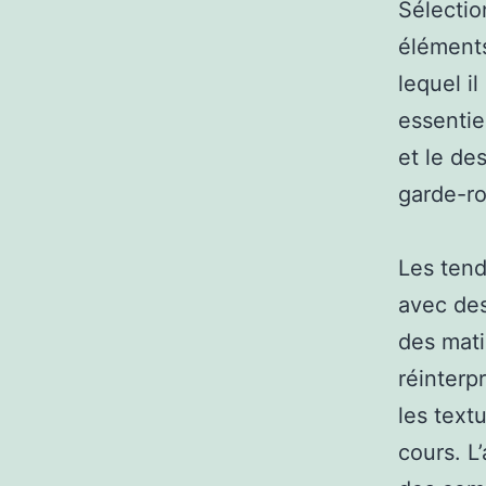
Sélectio
éléments
lequel i
essentie
et le de
garde-r
Les tend
avec des
des mati
réinterp
les text
cours. L