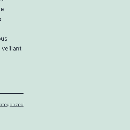
le
e
ous
 veillant
ategorized