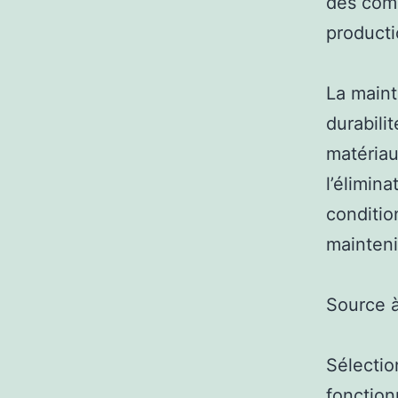
des com
producti
La maint
durabili
matériau
l’élimin
conditio
mainteni
Source 
Sélectio
fonction