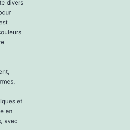
te divers
pour
est
couleurs
re
ent,
ormes,
riques et
ée en
s, avec