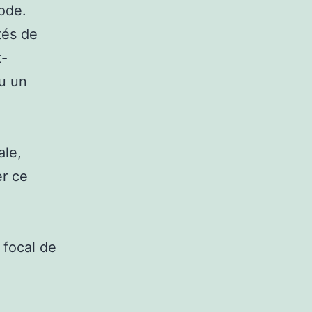
ode.
tés de
t-
ou un
ale,
r ce
 focal de