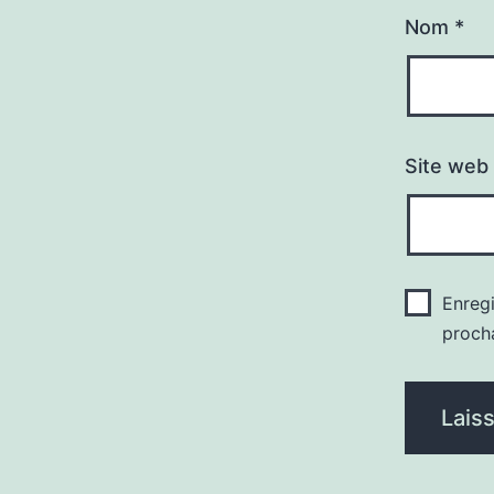
Nom
*
Site web
Enreg
proch