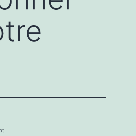
otre
nt