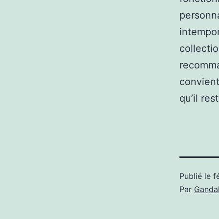
personna
intempor
collecti
recomman
convient
qu’il re
Publié le
f
Par
Gandal