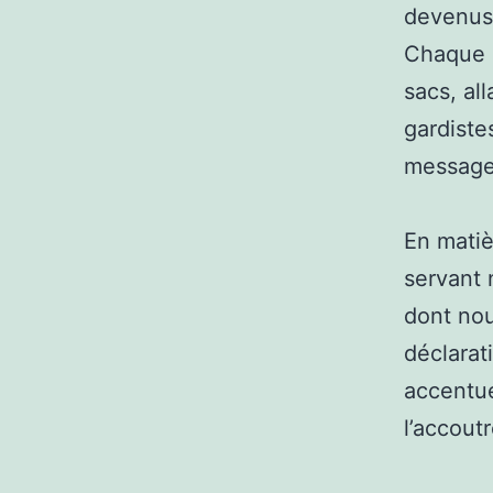
devenus 
Chaque s
sacs, al
gardiste
message
En matiè
servant
dont no
déclarat
accentue
l’accout