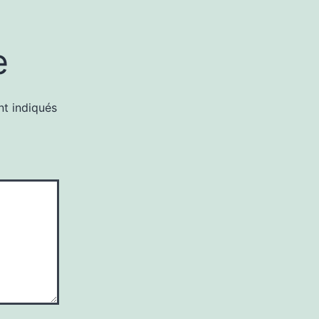
e
nt indiqués