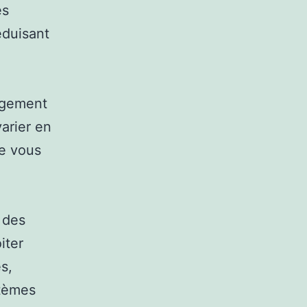
es
éduisant
angement
arier en
ue vous
 des
iter
s,
stèmes