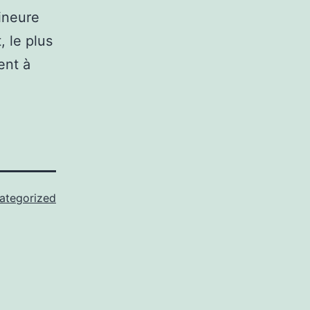
ineure
 le plus
ent à
ategorized