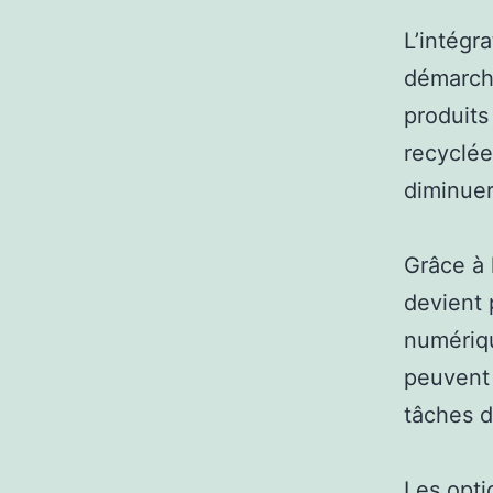
L’intégr
démarche
produits
recyclée
diminuer
Grâce à 
devient 
numériqu
peuvent 
tâches d
Les opti