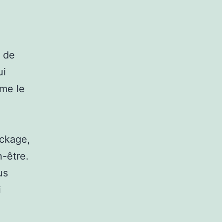
e de
ui
rme le
ckage,
n-être.
us
i