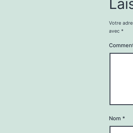
Lai
Votre adre
avec
*
Comment
Nom
*