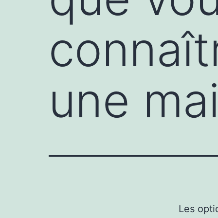
connaît
une mai
Les opti