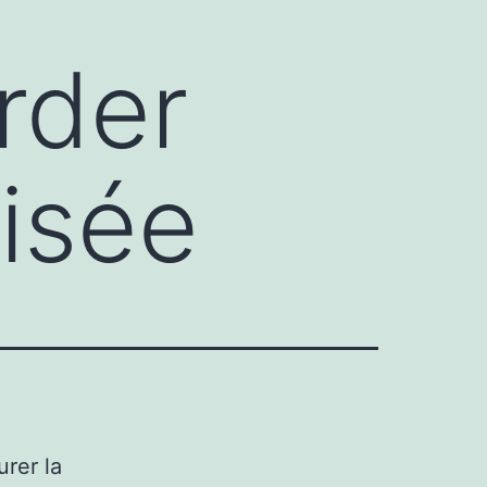
rder
isée
rer la