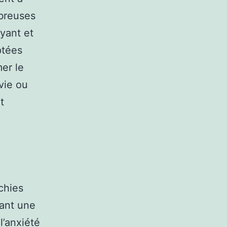
mbreuses
yant et
ptées
er le
vie ou
t
chies
sant une
l’anxiété