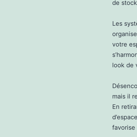
de stock
Les sys
organise
votre es
s’harmon
look de 
Désenco
mais il 
En retir
d’espace 
favorise