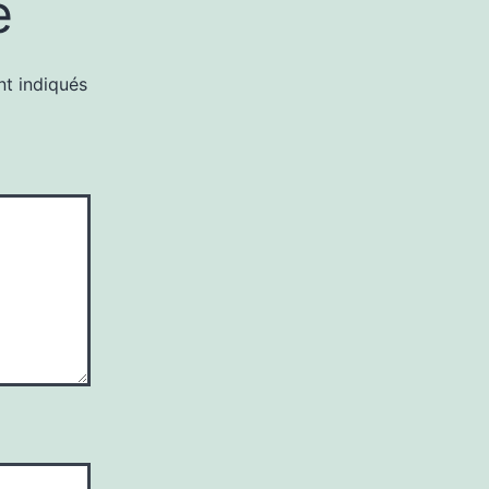
e
nt indiqués