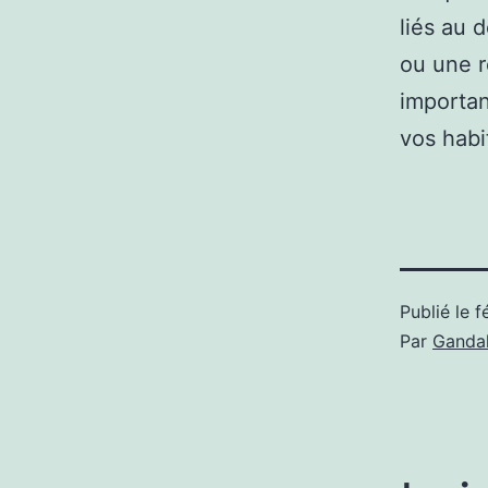
liés au 
ou une r
importan
vos habi
Publié le
f
Par
Gandal