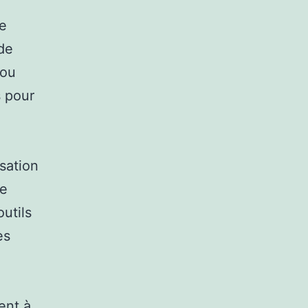
ne
de
 ou
s pour
sation
re
utils
es
ent à