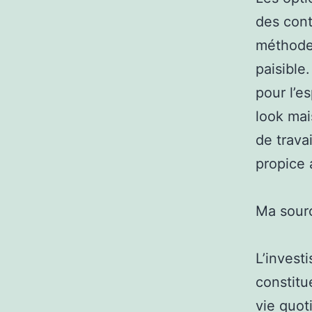
des cont
méthodes
paisible
pour l’e
look mai
de trava
propice 
Ma sour
L’invest
constitu
vie quot