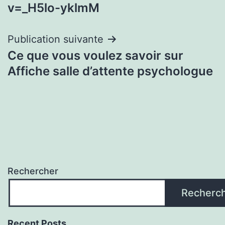
l’article
v=_H5lo-yklmM
Publication suivante
Ce que vous voulez savoir sur
Affiche salle d’attente psychologue
Rechercher
Recherc
Recent Posts