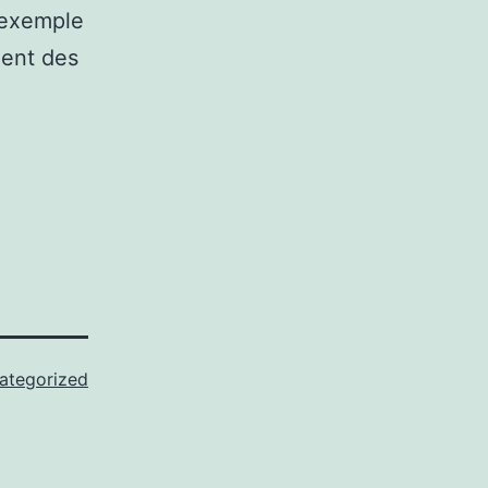
r exemple
ment des
ategorized