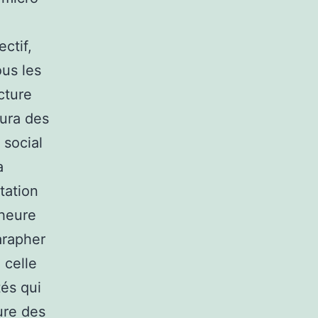
ctif,
ous les
cture
aura des
 social
a
tation
 heure
arapher
 celle
tés qui
ure des