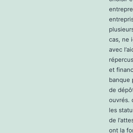
entrepre
entrepri
plusieur
cas, ne 
avec l’a
répercus
et financ
banque p
de dépôt
ouvrés. 
les stat
de l’att
ont la f