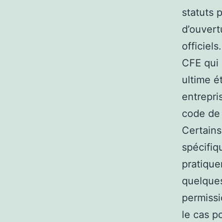
statuts 
d’ouvert
officiel
CFE qui 
ultime é
entrepri
code de 
Certains
spécifiq
pratique
quelques
permissi
le cas p