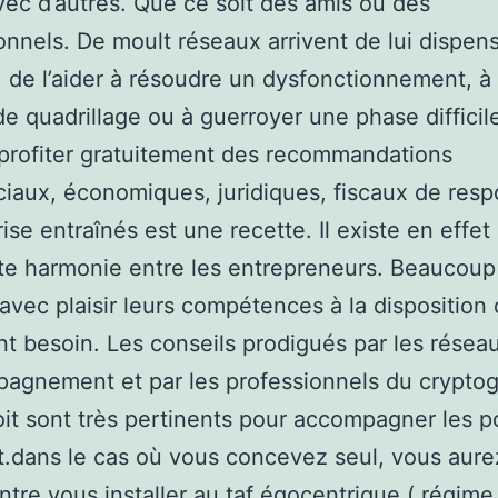
avec d’autres. Que ce soit des amis ou des
onnels. De moult réseaux arrivent de lui dispen
, de l’aider à résoudre un dysfonctionnement, à
de quadrillage ou à guerroyer une phase difficil
profiter gratuitement des recommandations
aux, économiques, juridiques, fiscaux de res
rise entraînés est une recette. Il existe en effet
e harmonie entre les entrepreneurs. Beaucoup
avec plaisir leurs compétences à la disposition
nt besoin. Les conseils prodigués par les résea
pagnement et par les professionnels du crypt
oit sont très pertinents pour accompagner les p
t.dans le cas où vous concevez seul, vous aure
entre vous installer au taf égocentrique ( régime