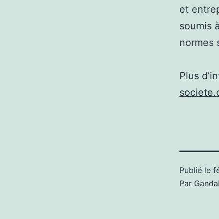
et entre
soumis à
normes s
Plus d’i
societe.
Publié le
f
Par
Gandal