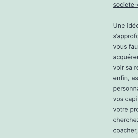
societe-
Une idée
s’approfo
vous fau
acquéreu
voir sa r
enfin, a
personna
vos capi
votre pr
cherchez
coacher,