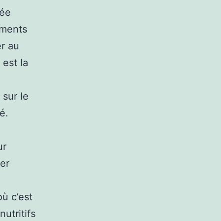
iée
uments
er au
est la
 sur le
é.
ur
rer
ù c’est
utritifs