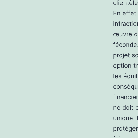
clientèl
En effet
infracti
œuvre da
féconde.
projet s
option t
les équi
conséque
financie
ne doit p
unique. 
protéger