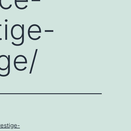
tige-
ge/
estige-