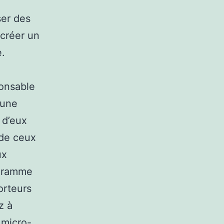
ser des
 créer un
e.
ponsable
 une
 d’eux
 de ceux
ux
ogramme
orteurs
z à
 micro-