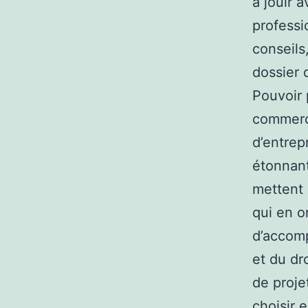
à jouir 
professi
conseils
dossier 
Pouvoir 
commerci
d’entrep
étonnant
mettent 
qui en o
d’accom
et du dr
de proje
choisir 