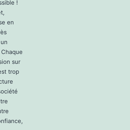
sible !
t,
ise en
rès
 un
n. Chaque
sion sur
est trop
cture
société
être
utre
onfiance,