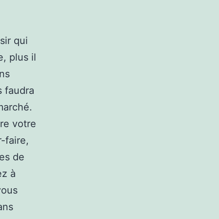
ir qui
, plus il
ins
s faudra
 marché.
re votre
-faire,
ces de
ez à
vous
ans