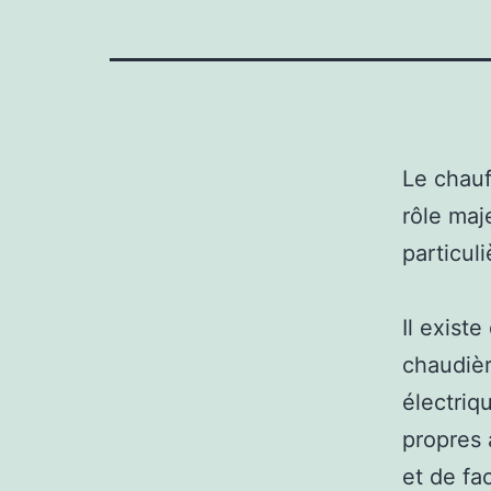
Le chauf
rôle maj
particul
Il exist
chaudièr
électriq
propres 
et de fac