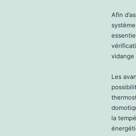
Afin d’a
système 
essentie
vérifica
vidange 
Les avan
possibil
thermost
domotiqu
la tempé
énergéti