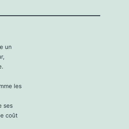
ue un
r,
e.
omme les
e ses
de coût