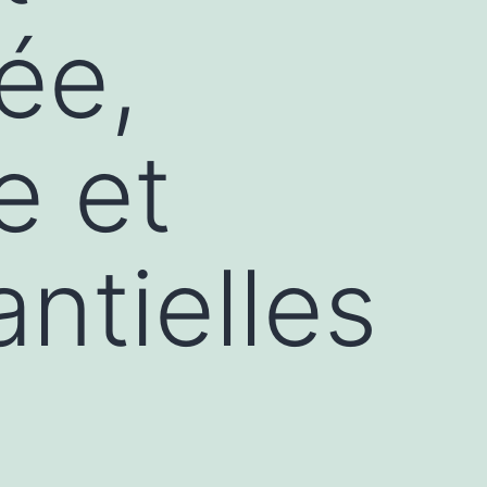
ée,
e et
ntielles