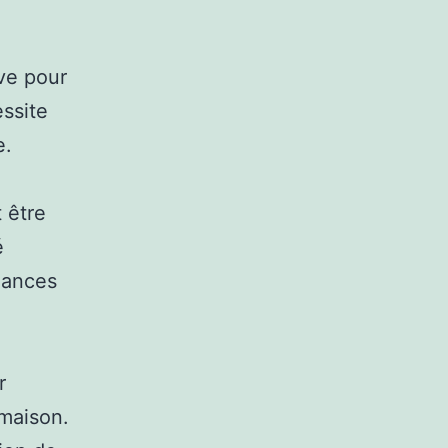
ve pour
essite
e.
 être
é
nances
r
 maison.