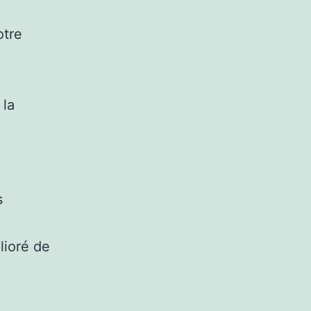
otre
 la
s
lioré de