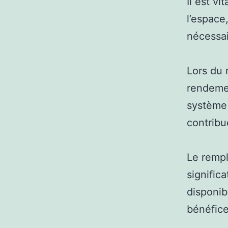
Il est v
l’espace
nécessai
Lors du 
rendemen
système 
contribu
Le rempl
significa
disponib
bénéfice