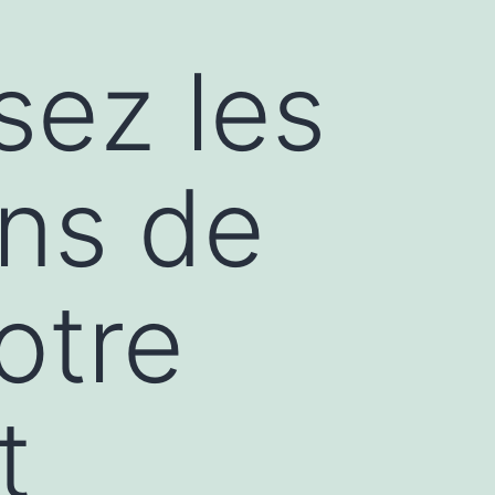
ssez les
ons de
otre
t