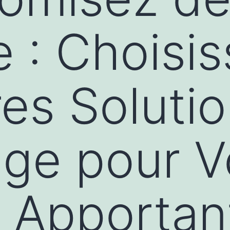
e : Choisi
res Soluti
ge pour V
 Apportan