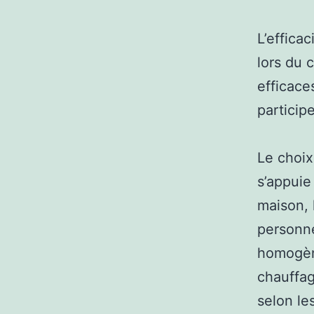
L’effica
lors du 
efficace
particip
Le choix
s’appuie
maison, 
personne
homogène
chauffag
selon le