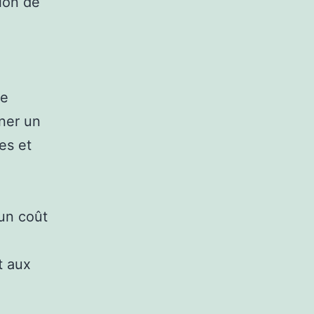
sion de
le
nner un
es et
un coût
t aux