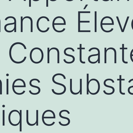
ance Élev
 Constant
es Substa
iques