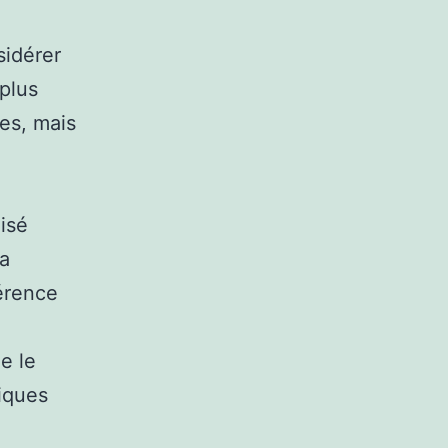
sidérer
plus
es, mais
lisé
la
férence
e le
iques