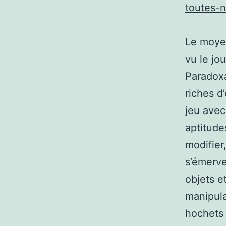
toutes-
Le moyen
vu le jou
Paradoxa
riches d
jeu avec
aptitude
modifier
s’émerve
objets e
manipula
hochets 