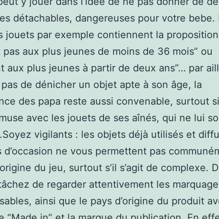
 peut y jouer dans l’idée de ne pas donner de dé
es détachables, dangereuses pour votre bebe. 
 jouets par exemple contiennent la proposition
 pas aux plus jeunes de moins de 36 mois” ou
t aux plus jeunes à partir de deux ans”… par aille
t pas de dénicher un objet apte à son âge, la
ance des papa reste aussi convenable, surtout si
muse avec les jouets de ses aînés, qui ne lui s
Soyez vigilants : les objets déjà utilisés et diff
es d’occasion ne vous permettent pas communé
l’origine du jeu, surtout s’il s’agit de complexe. 
 tâchez de regarder attentivement les marquage
sables, ainsi que le pays d’origine du produit av
 “Made in” et la marque du publication. En effe