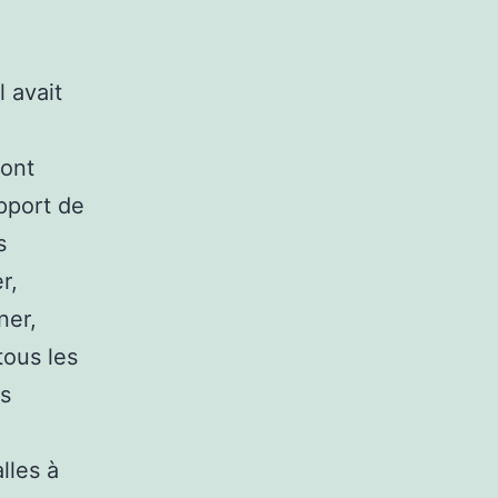
 avait
.
sont
upport de
s
r,
ner,
tous les
es
:
lles à