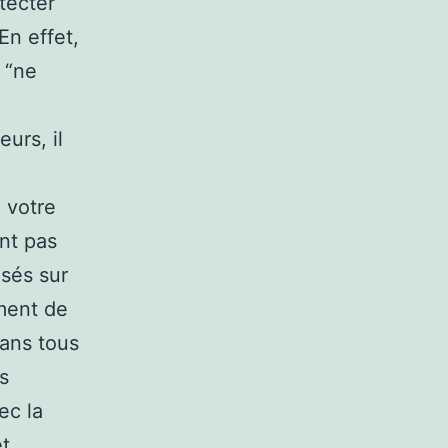
tecter
En effet,
 “ne
urs, il
 votre
ont pas
usés sur
ment de
Dans tous
s
ec la
t,