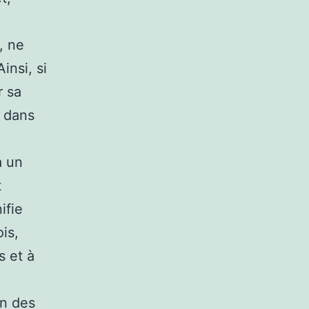
, ne
insi, si
r sa
r dans
à un
t
ifie
is,
s et à
on des