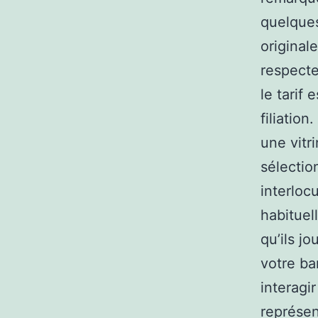
quelques
original
respecte
le tarif
filiatio
une vitr
sélectio
interloc
habituel
qu’ils j
votre ba
interagi
représen