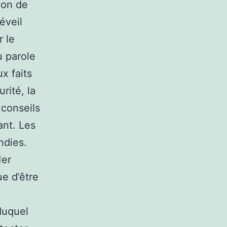
ion de
éveil
r le
u parole
x faits
rité, la
 conseils
ant. Les
ndies.
1er
ue d’être
 duquel