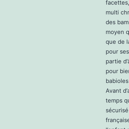
facettes
multi ch
des bamb
moyen qu
que de l
pour ses
partie d’
pour bien
babioles
Avant d’
temps qu
sécurisé
française