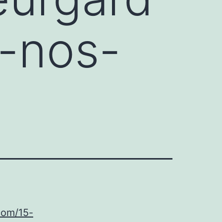
-nos-
com/15-