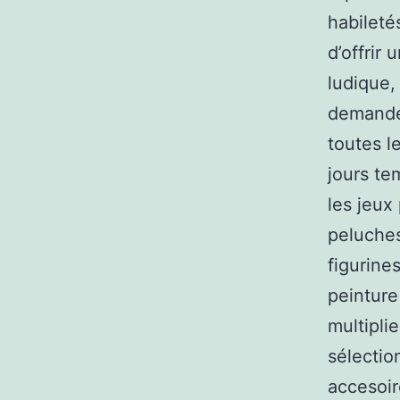
habileté
d’offrir
ludique,
demande 
toutes l
jours te
les jeux
peluches
figurines
peinture
multipli
sélectio
accesoir