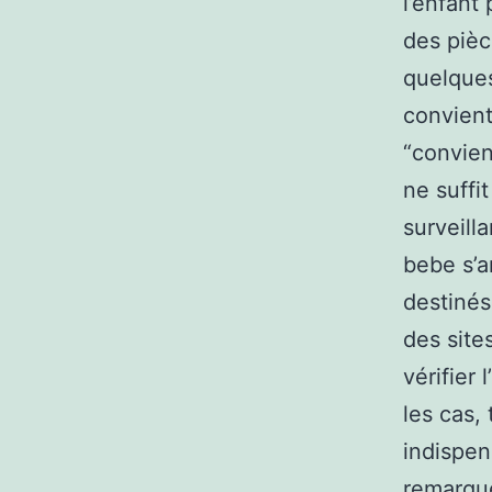
l’enfant
des pièc
quelques
convient
“convien
ne suffi
surveill
bebe s’a
destinés.
des sit
vérifier 
les cas,
indispen
remarque