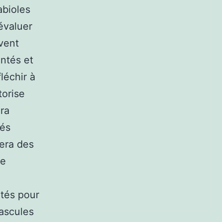
abioles
évaluer
uvent
intés et
léchir à
torise
era
tés
uera des
te
ntés pour
bascules