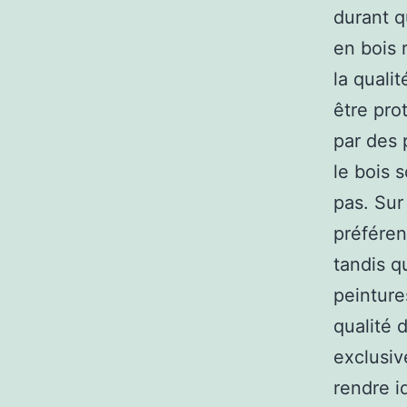
durant q
en bois 
la quali
être pro
par des 
le bois 
pas. Sur 
préféren
tandis q
peinture
qualité 
exclusiv
rendre i