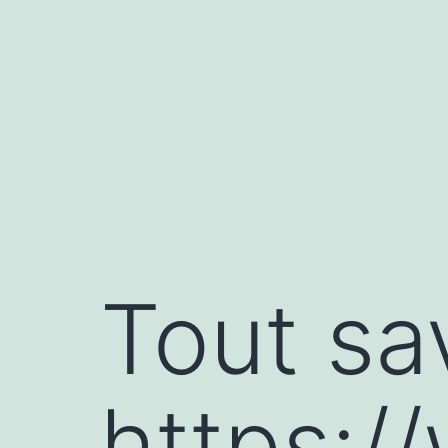
Aller
au
contenu
Tout sa
https:/