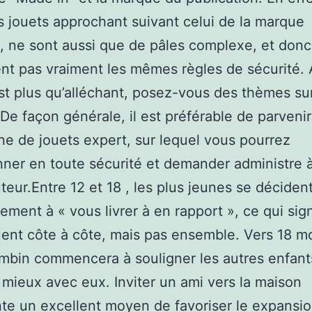
 jouets approchant suivant celui de la marque
e, ne sont aussi que de pâles complexe, et donc
nt pas vraiment les mêmes règles de sécurité. A
 est plus qu’alléchant, posez-vous des thèmes su
n. De façon générale, il est préférable de parveni
ine de jouets expert, sur lequel vous pourrez
nner en toute sécurité et demander administre 
uteur.Entre 12 et 18 , les plus jeunes se déciden
lement à « vous livrer à en rapport », ce qui sign
ouent côte à côte, mais pas ensemble. Vers 18 mo
mbin commencera à souligner les autres enfant
r mieux avec eux. Inviter un ami vers la maison
te un excellent moyen de favoriser le expansi