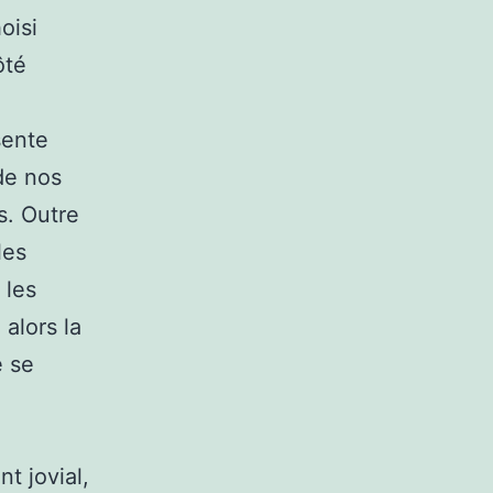
oisi
ôté
sente
de nos
s. Outre
les
 les
 alors la
e se
t jovial,